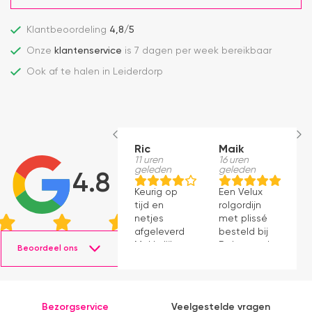
Klantbeoordeling
4,8/5
Onze
klantenservice
is 7 dagen per week bereikbaar
Ook af te halen in Leiderdorp
Ric
Maik
H
11 uren
16 uren
S
geleden
geleden
1
4.8
g
Keurig op
Een Velux
W
tijd en
rolgordijn
t
netjes
met plissé
m
afgeleverd.
besteld bij
m
Makkelijk
Dakraamplaza.
Beoordeel ons
e
instaleren.
Het
m
bestellen
g
verliep
p
eenvoudig
Bezorgservice
Veelgestelde vragen
en binnen