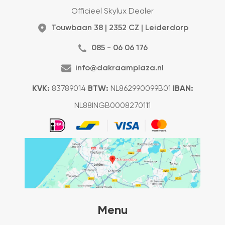
Officieel Skylux Dealer
Touwbaan 38 | 2352 CZ | Leiderdorp
085 - 06 06 176
info@dakraamplaza.nl
KVK:
83789014
BTW:
NL862990099B01
IBAN:
NL88INGB0008270111
Menu