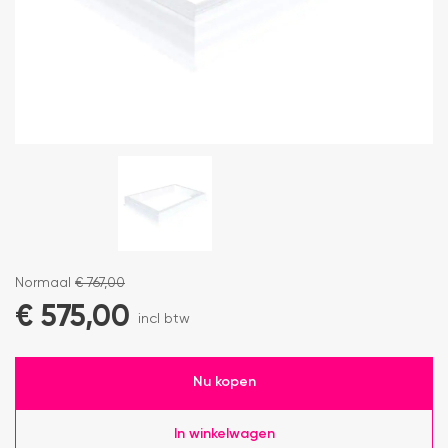
Normaal
€
767,00
€
575,00
incl btw
Nu kopen
In winkelwagen