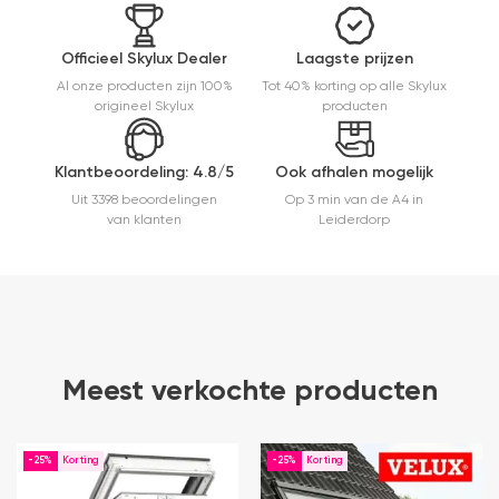
mooie
afwerking
en
Officieel Skylux Dealer
Laagste prijzen
eenvoudig
Al onze producten zijn 100%
Tot 40% korting op alle Skylux
te
origineel Skylux
producten
monteren.
Een prima
ervaring.
Klantbeoordeling: 4.8/5
Ook afhalen mogelijk
Uit 3398 beoordelingen
Op 3 min van de A4 in
van klanten
Leiderdorp
Meest verkochte producten
-25%
-25%