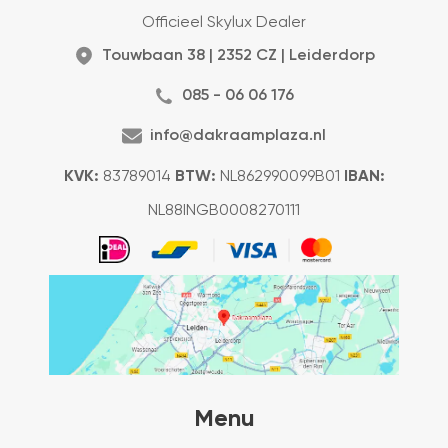
Officieel Skylux Dealer
Touwbaan 38 | 2352 CZ | Leiderdorp
085 - 06 06 176
info@dakraamplaza.nl
KVK:
83789014
BTW:
NL862990099B01
IBAN:
NL88INGB0008270111
Menu