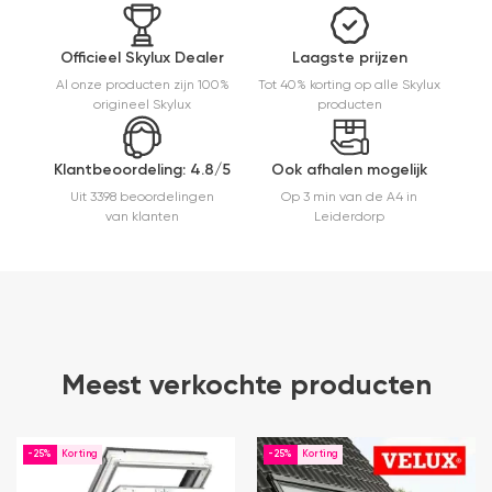
mooie
afwerking
en
Officieel Skylux Dealer
Laagste prijzen
eenvoudig
Al onze producten zijn 100%
Tot 40% korting op alle Skylux
te
origineel Skylux
producten
monteren.
Een prima
ervaring.
Klantbeoordeling: 4.8/5
Ook afhalen mogelijk
Uit 3398 beoordelingen
Op 3 min van de A4 in
van klanten
Leiderdorp
Meest verkochte producten
-25%
-25%