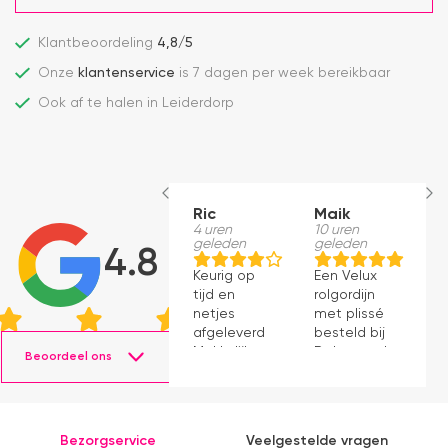
Klantbeoordeling
4,8/5
Onze
klantenservice
is 7 dagen per week bereikbaar
Ook af te halen in Leiderdorp
Ric
Maik
H
4 uren
10 uren
S
geleden
geleden
1
4.8
g
Keurig op
Een Velux
W
tijd en
rolgordijn
t
netjes
met plissé
m
afgeleverd.
besteld bij
m
Makkelijk
Dakraamplaza.
Beoordeel ons
e
instaleren.
Het
m
bestellen
g
verliep
p
eenvoudig
Bezorgservice
Veelgestelde vragen
en binnen