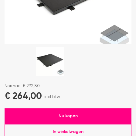
Normaal
€
292,80
€
264,00
incl btw
Nu kopen
In winkelwagen