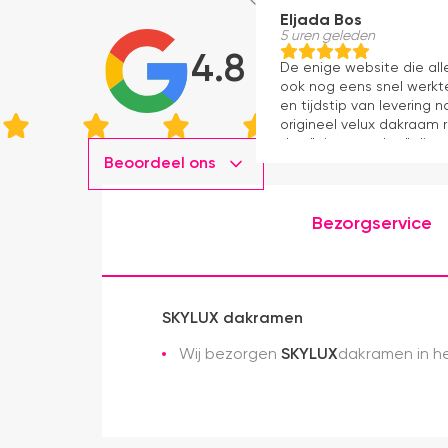
Eljada Bos
5 uren geleden
4.8
De enige website die al
ook nog eens snel werkte
en tijdstip van levering
origineel velux dakraam r
dan "eigen merken" die o
Beoordeel ons
installatie is echt heel m
geweest) en hij rolt veel m
Bezorgservice
SKYLUX dakramen
Wij bezorgen
SKYLUX
dakramen in he