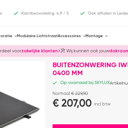
er
Klantbeoordeling: 4,9 / 5
Ook afhalen in Leide
oratie
Modulaire Lichtstraat
Accessoires
Montage
rdeel voor
zakelijke klanten
Wij kunnen ook jouw
dakraam
BUITENZONWERING IW
0400 MM
Op voorraad bij SKYLUX
Artikeln
Normaal
€
229,90
€ 
207,00
incl btw