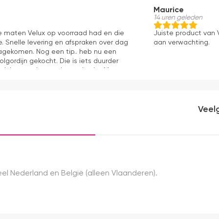
Maurice
14 uren geleden
le maten Velux op voorraad had en die
Juiste product van V
. Snelle levering en afspraken over dag
aan verwachting.
 nagekomen. Nog een tip.. heb nu een
olgordijn gekocht. Die is iets duurder
ok het en der worden verkocht. Maar
akkelijk( ben denk ik 10 min bezig
ooier uit en kreukt niet bij het inrollen.
Veel
el Nederland en België (alleen Vlaanderen).