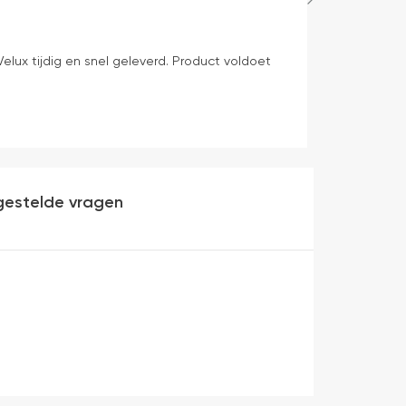
Bep Mens
1 dag geleden
elux tijdig en snel geleverd. Product voldoet
levering volge
gestelde vragen