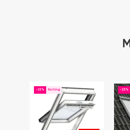
M
-25%
-25%