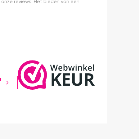
 onze reviews. Het bieden van een
l