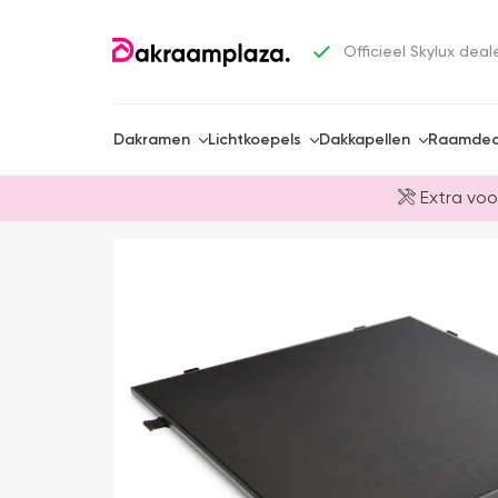
Officieel Skylux deal
Dakramen
Lichtkoepels
Dakkapellen
Raamdec
Extra voo