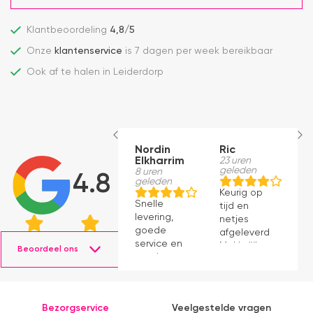
Klantbeoordeling
4,8/5
Onze
klantenservice
is 7 dagen per week bereikbaar
Ook af te halen in Leiderdorp
Nordin
Ric
M
Elkharrim
23 uren
1
geleden
g
8 uren
4.8
geleden
Keurig op
E
Snelle
tijd en
ro
levering,
netjes
m
goede
afgeleverd.
be
service en
Makkelijk
D
Beoordeel ons
mooie
instaleren.
H
producten.
b
ve
e
Bezorgservice
Veelgestelde vragen
e