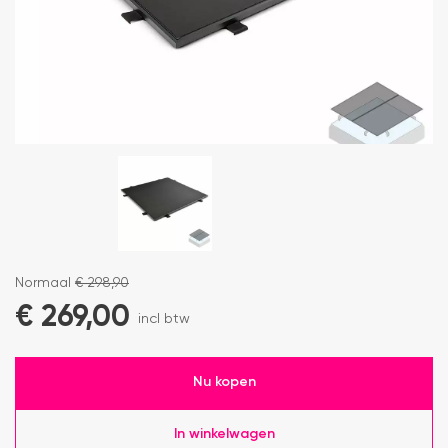
Normaal
€
298,90
€
269,00
incl btw
Nu kopen
In winkelwagen