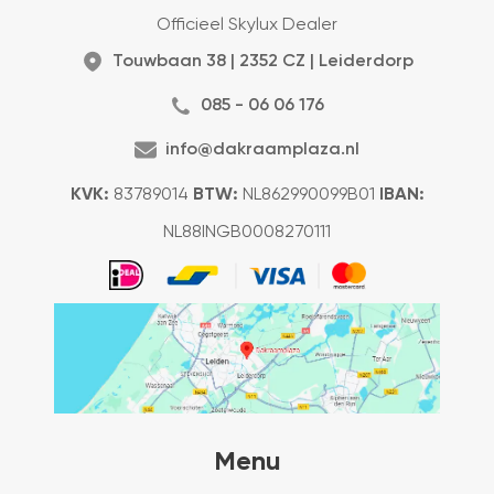
Officieel Skylux Dealer
Touwbaan 38 | 2352 CZ | Leiderdorp
085 - 06 06 176
info@dakraamplaza.nl
KVK:
83789014
BTW:
NL862990099B01
IBAN:
NL88INGB0008270111
Menu