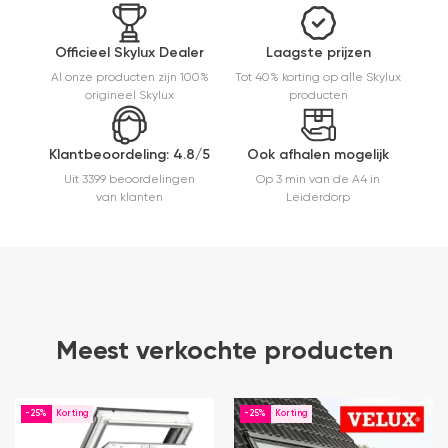
m
a
e
Officieel Skylux Dealer
Laagste prijzen
e
Al onze producten zijn 100%
Tot 40% korting op alle Skylux
t
origineel Skylux
producten
m
E
er
Klantbeoordeling: 4.8/5
Ook afhalen mogelijk
Uit 3399 beoordelingen
Op 3 min van de A4 in
van klanten
Leiderdorp
Meest verkochte producten
-25%
-25%