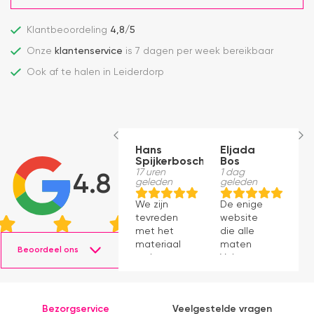
Klantbeoordeling
4,8/5
Onze
klantenservice
is 7 dagen per week bereikbaar
Ook af te halen in Leiderdorp
Hans
Eljada
M
Spijkerbosch
Bos
1
g
17 uren
1 dag
4.8
geleden
geleden
J
We zijn
De enige
p
tevreden
website
v
met het
die alle
ti
materiaal
maten
s
Beoordeel ons
en het
Velux op
g
monteren
voorraad
P
ging
had en die
v
prima11
ook nog
a
Bezorgservice
Veelgestelde vragen
eens snel
v