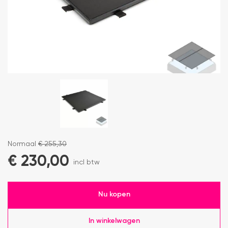
Normaal
€
255,30
€
230,00
incl btw
Nu kopen
In winkelwagen