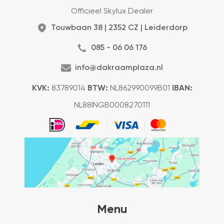
Officieel Skylux Dealer
Touwbaan 38 | 2352 CZ | Leiderdorp
085 - 06 06 176
info@dakraamplaza.nl
KVK:
83789014
BTW:
NL862990099B01
IBAN:
NL88INGB0008270111
Menu