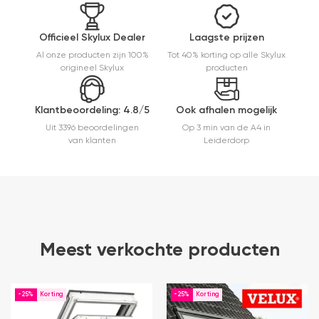
worden
verkocht.
Maar
Officieel Skylux Dealer
Laagste prijzen
installatie
Al onze producten zijn 100%
Tot 40% korting op alle Skylux
is echt
origineel Skylux
producten
heel
makkelijk(
ben denk
Klantbeoordeling: 4.8/5
Ook afhalen mogelijk
ik 10 min
bezig
Uit 3396 beoordelingen
Op 3 min van de A4 in
geweest)
van klanten
Leiderdorp
en hij rolt
veel
mooier uit
en kreukt
niet bij het
inrollen.
Meest verkochte producten
-25%
-25%