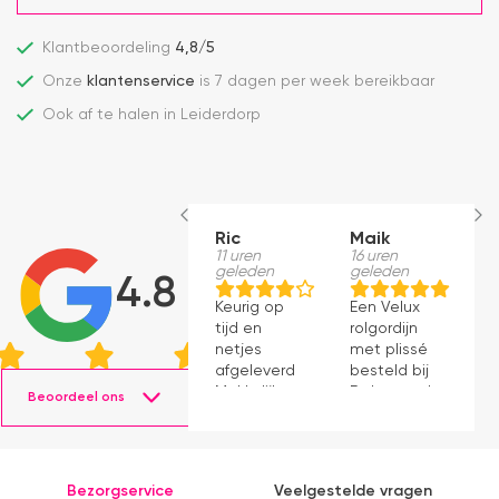
Klantbeoordeling
4,8/5
Onze
klantenservice
is 7 dagen per week bereikbaar
Ook af te halen in Leiderdorp
Ric
Maik
H
11 uren
16 uren
S
geleden
geleden
1
4.8
g
Keurig op
Een Velux
W
tijd en
rolgordijn
t
netjes
met plissé
m
afgeleverd.
besteld bij
m
Makkelijk
Dakraamplaza.
Beoordeel ons
e
instaleren.
Het
m
bestellen
g
verliep
p
eenvoudig
Bezorgservice
Veelgestelde vragen
en binnen