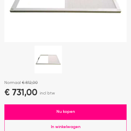
Normaal
€
812,00
€
731,00
incl btw
Nu kopen
In winkelwagen