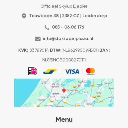
Officieel Skylux Dealer
Touwbaan 38 | 2352 CZ | Leiderdorp
085 - 06 06 176
info@dakraamplaza.nl
KVK:
83789014
BTW:
NL862990099B01
IBAN:
NL88INGB0008270111
Menu