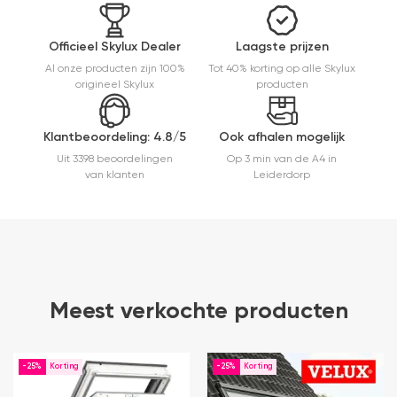
mooie
afwerking
en
Officieel Skylux Dealer
Laagste prijzen
eenvoudig
Al onze producten zijn 100%
Tot 40% korting op alle Skylux
te
origineel Skylux
producten
monteren.
Een prima
ervaring.
Klantbeoordeling: 4.8/5
Ook afhalen mogelijk
Uit 3398 beoordelingen
Op 3 min van de A4 in
van klanten
Leiderdorp
Meest verkochte producten
-25%
-25%