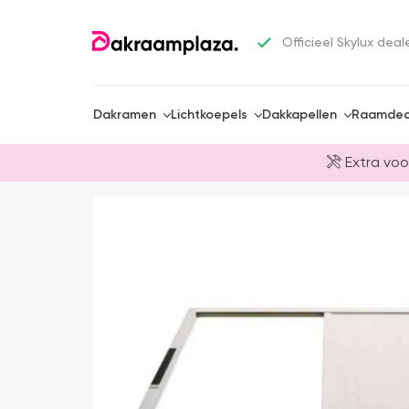
Officieel Skylux deal
Dakramen
Lichtkoepels
Dakkapellen
Raamdec
Extra voo