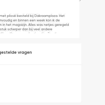
Hans Spijker
1 dag geleden
n met plissé besteld bij Dakraamplaza. Het
We zijn tevred
envoudig en binnen een week kon ik de
prima11
n in het magazijn. Alles was netjes geregeld
 stuk scherper dan bij veel andere
dijn zelf mag er ook zeker zijn. Goede
werking en eenvoudig te monteren. Een prima
gestelde vragen