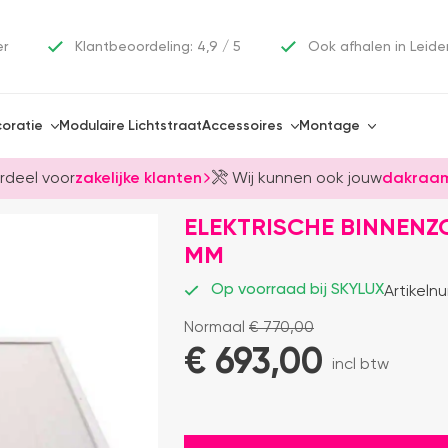
er
Klantbeoordeling: 4,9 / 5
Ook afhalen in Leide
oratie
Modulaire Lichtstraat
Accessoires
Montage
rdeel voor
zakelijke klanten
Wij kunnen ook jouw
dakraam
ELEKTRISCHE BINNENZ
MM
Op voorraad bij SKYLUX
Artikeln
Normaal
€
770,00
€ 
693,00
incl btw