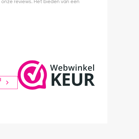
 onze reviews. Het bieden van een
l