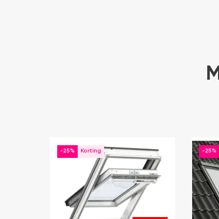
M
-25%
-25%