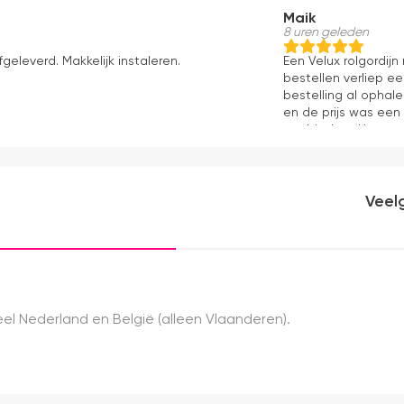
Maik
8 uren geleden
fgeleverd. Makkelijk instaleren.
Een Velux rolgordij
bestellen verliep e
bestelling al ophale
en de prijs was een
aanbieders. Het gor
kwaliteit, mooie af
ervaring.
Veel
el Nederland en België (alleen Vlaanderen).