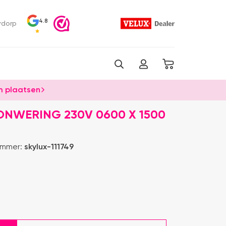
4.8
rdorp
 plaatsen
ONWERING 230V 0600 X 1500
ummer:
skylux-111749