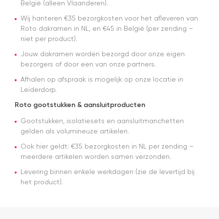
België (alleen Vlaanderen).
N
d
Wij hanteren €35 bezorgkosten voor het afleveren van
d
Roto dakramen in NL, en €45 in België (per zending –
n
niet per product).
pl
Jouw dakramen worden bezorgd door onze eigen
bezorgers of door een van onze partners.
Afhalen op afspraak is mogelijk op onze locatie in
Leiderdorp.
Roto gootstukken & aansluitproducten
Gootstukken, isolatiesets en aansluitmanchetten
gelden als volumineuze artikelen.
Ook hier geldt: €35 bezorgkosten in NL per zending –
meerdere artikelen worden samen verzonden.
Levering binnen enkele werkdagen (zie de levertijd bij
het product).