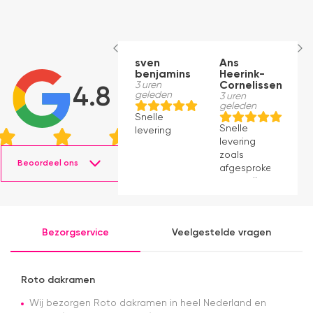
sven
Ans
E
benjamins
Heerink-
4 
g
3 uren
Cornelissen
4.8
geleden
3 uren
geleden
B
Snelle
o
Snelle
levering
w
levering
w
zoals
e
Beoordeel ons
afgesproken
D
per mail.
b
Kwaliteit is
e
perfect,
u
levering is
v
Bezorgservice
Veelgestelde vragen
ook prima.
le
Ben
g
tevreden
s
met deze
t
Roto dakramen
webshop
e
Wij bezorgen Roto dakramen in heel Nederland en
a