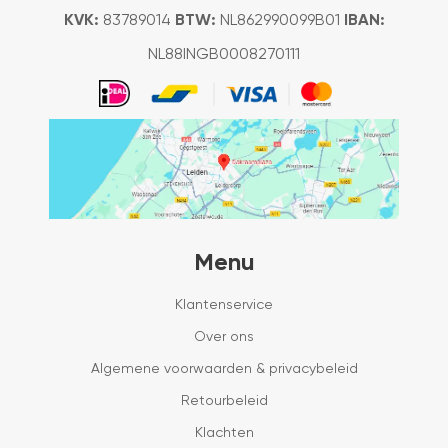
KVK:
83789014
BTW:
NL862990099B01
IBAN:
NL88INGB0008270111
Menu
Klantenservice
Over ons
Algemene voorwaarden & privacybeleid
Retourbeleid
Klachten