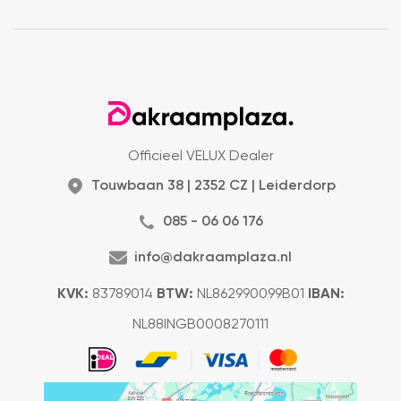
Officieel VELUX Dealer
Touwbaan 38 | 2352 CZ | Leiderdorp
085 - 06 06 176
info@dakraamplaza.nl
KVK:
83789014
BTW:
NL862990099B01
IBAN:
NL88INGB0008270111