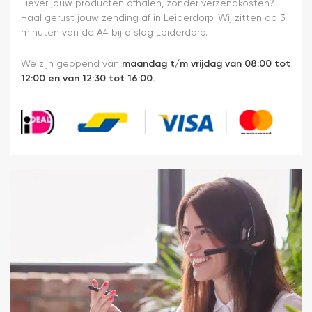
heel
Liever jouw producten afhalen, zonder verzendkosten?
makkelijk(
Haal gerust jouw zending af in Leiderdorp. Wij zitten op 3
ben denk
minuten van de A4 bij afslag Leiderdorp.
ik 10 min
bezig
We zijn geopend van
maandag t/m vrijdag van 08:00 tot
geweest)
12:00 en van 12:30 tot 16:00.
en hij rolt
veel
mooier uit
en kreukt
niet bij het
inrollen.