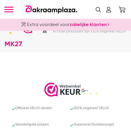
Extra voordeel voor
zakelijke klanten
Officieel VELUX Dealer
4.8
Al onze producten zijn 100% origineel VELUX
MK27
4.8
Officieel VELUX dealer
100% origineel VELUX
Voordeligste prijzen
Supersnel thuisbezorgd