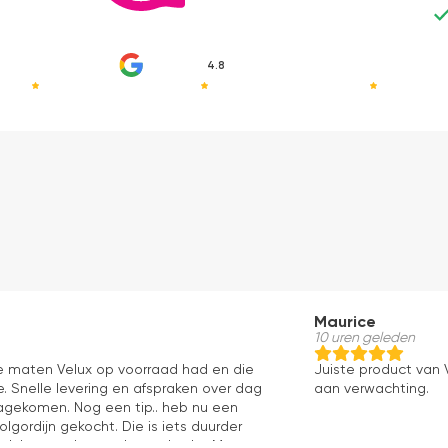
4.8
Maurice
10 uren geleden
le maten Velux op voorraad had en die
Juiste product van V
. Snelle levering en afspraken over dag
aan verwachting.
 nagekomen. Nog een tip.. heb nu een
olgordijn gekocht. Die is iets duurder
ok het en der worden verkocht. Maar