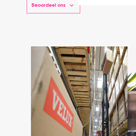
Beoordeel ons
installatie is echt heel m
geweest) en hij rolt veel m