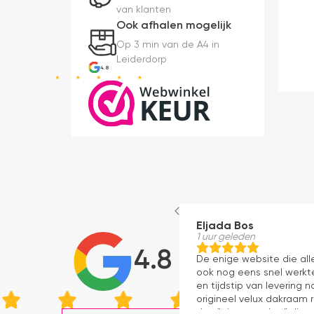
van klanten
Ook afhalen mogelijk
Op 3 min van de A4 in
Leiderdorp
4.8
Eljada Bos
1 uur geleden
4.8
De enige website die al
ook nog eens snel werkte
en tijdstip van levering
origineel velux dakraam r
dan "eigen merken" die o