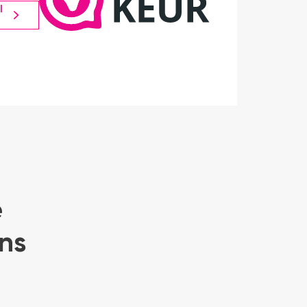
l
e
ns