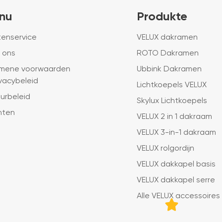
nu
Produkte
tenservice
VELUX dakramen
 ons
ROTO Dakramen
mene voorwaarden
Ubbink Dakramen
ivacybeleid
Lichtkoepels VELUX
urbeleid
Skylux Lichtkoepels
hten
VELUX 2 in 1 dakraam
VELUX 3-in-1 dakraam
VELUX rolgordijn
VELUX dakkapel basis
VELUX dakkapel serre
Alle VELUX accessoires