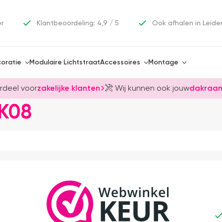
er
Klantbeoordeling: 4,9 / 5
Ook afhalen in Leide
oratie
Modulaire Lichtstraat
Accessoires
Montage
rdeel voor
zakelijke klanten
Wij kunnen ook jouw
dakraam
K08