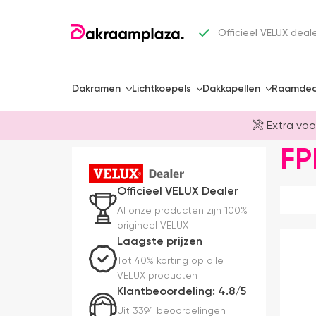
Officieel VELUX deal
Dakramen
Lichtkoepels
Dakkapellen
Raamdec
Extra voo
FP
Officieel VELUX Dealer
Al onze producten zijn 100%
origineel VELUX
Laagste prijzen
Tot 40% korting op alle
VELUX producten
Klantbeoordeling: 4.8/5
Uit 3394 beoordelingen