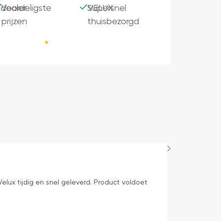
dealer
Voordeligste
Supersnel
VELUX
prijzen
thuisbezorgd
Bep Mens
20 uren gelede
elux tijdig en snel geleverd. Product voldoet
levering volge