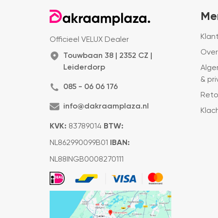
Me
Klan
Officieel VELUX Dealer
Over
Touwbaan 38 | 2352 CZ |
Leiderdorp
Alge
& pr
085 - 06 06 176
Reto
info@dakraamplaza.nl
Klac
KVK:
83789014
BTW:
NL862990099B01
IBAN:
NL88INGB0008270111