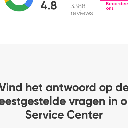
4.8
Beoordee
3388
ons
reviews
Vind het antwoord op d
eestgestelde vragen in o
Service Center