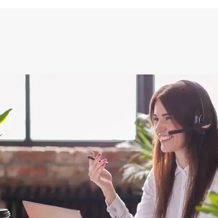
akkelijk( ben denk ik 10 min bezig
ooier uit en kreukt niet bij het inrollen.