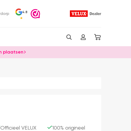
4.8
rdorp
 plaatsen
Officieel VELUX
100% origineel