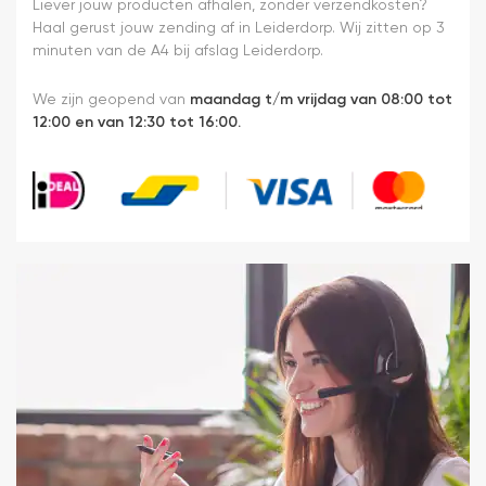
heel
Liever jouw producten afhalen, zonder verzendkosten?
makkelijk(
Haal gerust jouw zending af in Leiderdorp. Wij zitten op 3
ben denk
minuten van de A4 bij afslag Leiderdorp.
ik 10 min
bezig
We zijn geopend van
maandag t/m vrijdag van 08:00 tot
geweest)
12:00 en van 12:30 tot 16:00.
en hij rolt
veel
mooier uit
en kreukt
niet bij het
inrollen.