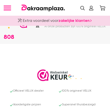
Extra voordeel voor
zakelijke klanten
Officieel VELUX Dealer
4.8
Al onze producten zijn 100% origineel VELUX
808
4.8
Officieel VELUX dealer
100% origineel VELUX
Voordeligste prijzen
Supersnel thuisbezorgd