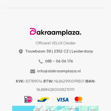
Officieel VELUX Dealer
Touwbaan 38 | 2352 CZ | Leiderdorp
085 - 06 06 176
info@dakraamplaza.nl
KVK:
83789014
BTW:
NL862990099B01
IBAN:
NL88INGB0008270111