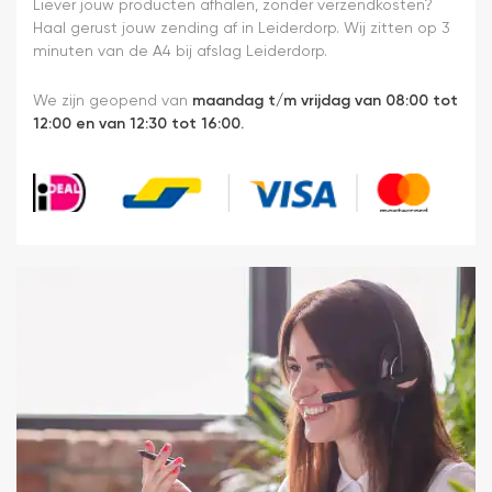
heel
Liever jouw producten afhalen, zonder verzendkosten?
makkelijk(
Haal gerust jouw zending af in Leiderdorp. Wij zitten op 3
ben denk
minuten van de A4 bij afslag Leiderdorp.
ik 10 min
bezig
We zijn geopend van
maandag t/m vrijdag van 08:00 tot
geweest)
12:00 en van 12:30 tot 16:00.
en hij rolt
veel
mooier uit
en kreukt
niet bij het
inrollen.