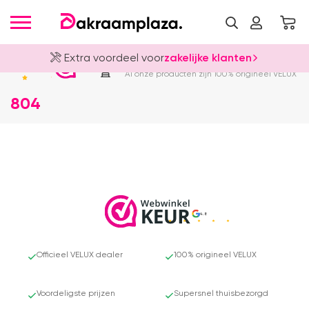
Extra voordeel voor
zakelijke klanten
Officieel VELUX Dealer
4.8
Al onze producten zijn 100% origineel VELUX
804
4.8
Officieel VELUX dealer
100% origineel VELUX
Voordeligste prijzen
Supersnel thuisbezorgd