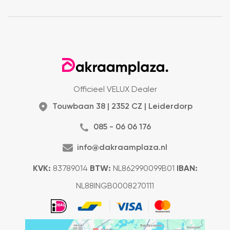
Officieel VELUX Dealer
Touwbaan 38 | 2352 CZ | Leiderdorp
085 - 06 06 176
info@dakraamplaza.nl
KVK:
83789014
BTW:
NL862990099B01
IBAN:
NL88INGB0008270111