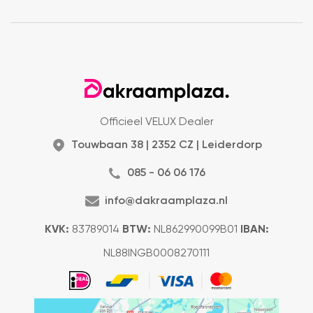
Officieel VELUX Dealer
Touwbaan 38 | 2352 CZ | Leiderdorp
085 - 06 06 176
info@dakraamplaza.nl
KVK:
83789014
BTW:
NL862990099B01
IBAN:
NL88INGB0008270111