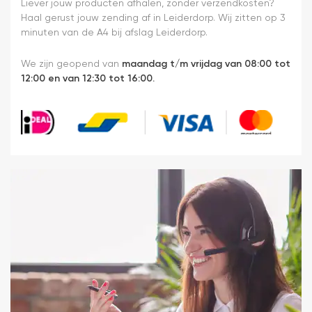
heel
Liever jouw producten afhalen, zonder verzendkosten?
makkelijk(
Haal gerust jouw zending af in Leiderdorp. Wij zitten op 3
ben denk
minuten van de A4 bij afslag Leiderdorp.
ik 10 min
bezig
We zijn geopend van
maandag t/m vrijdag van 08:00 tot
geweest)
12:00 en van 12:30 tot 16:00.
en hij rolt
veel
mooier uit
en kreukt
niet bij het
inrollen.