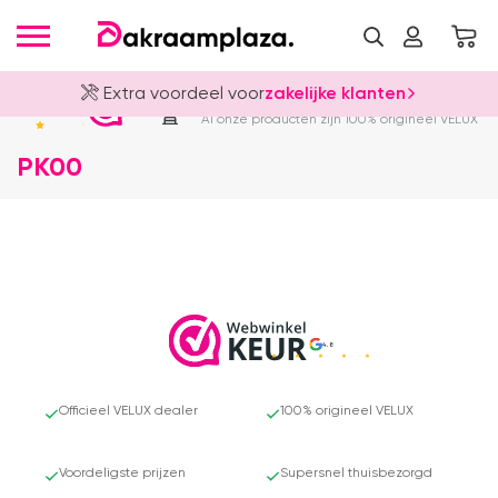
Extra voordeel voor
zakelijke klanten
Officieel VELUX Dealer
4.8
Al onze producten zijn 100% origineel VELUX
PK00
4.8
Officieel VELUX dealer
100% origineel VELUX
Voordeligste prijzen
Supersnel thuisbezorgd