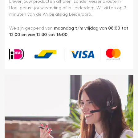
heel
Liever jouw producten afhalen, zonder verzendkosten?
makkelijk(
Haal gerust jouw zending af in Leiderdorp. Wij zitten op 3
ben denk
minuten van de A4 bij afslag Leiderdorp.
ik 10 min
bezig
We zijn geopend van
maandag t/m vrijdag van 08:00 tot
geweest)
12:00 en van 12:30 tot 16:00.
en hij rolt
veel
mooier uit
en kreukt
niet bij het
inrollen.