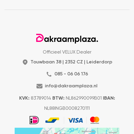
Officieel VELUX Dealer
Touwbaan 38 | 2352 CZ | Leiderdorp
085 - 06 06 176
info@dakraamplaza.nl
KVK:
83789014
BTW:
NL862990099B01
IBAN:
NL88INGB0008270111