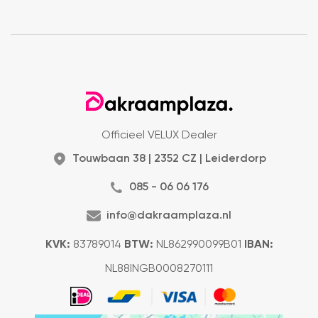
Officieel VELUX Dealer
Touwbaan 38 | 2352 CZ | Leiderdorp
085 - 06 06 176
info@dakraamplaza.nl
KVK:
83789014
BTW:
NL862990099B01
IBAN:
NL88INGB0008270111