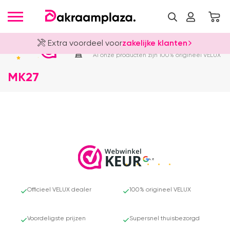
Extra voordeel voor
zakelijke klanten
Officieel VELUX Dealer
4.8
Al onze producten zijn 100% origineel VELUX
MK27
4.8
Officieel VELUX dealer
100% origineel VELUX
Voordeligste prijzen
Supersnel thuisbezorgd