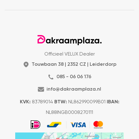
Officieel VELUX Dealer
Touwbaan 38 | 2352 CZ | Leiderdorp
085 - 06 06 176
info@dakraamplaza.nl
KVK:
83789014
BTW:
NL862990099B01
IBAN:
NL88INGB0008270111