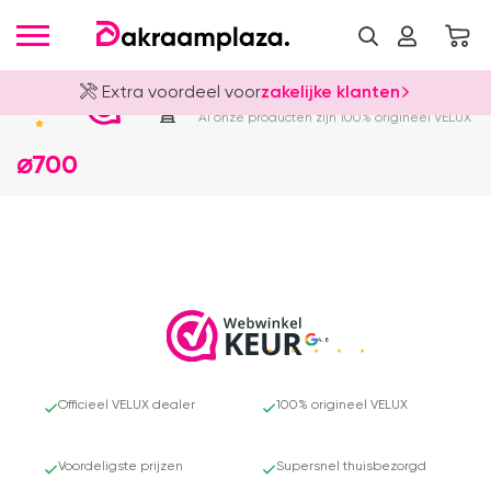
Extra voordeel voor
zakelijke klanten
Officieel VELUX Dealer
4.8
Al onze producten zijn 100% origineel VELUX
⌀700
4.8
Officieel VELUX dealer
100% origineel VELUX
Voordeligste prijzen
Supersnel thuisbezorgd