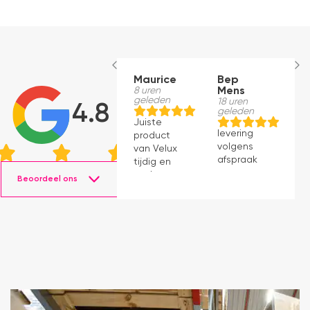
Maurice
Bep
B
8 uren
Mens
M
geleden
18 uren
18
4.8
geleden
g
Juiste
levering
le
product
volgens
v
van Velux
afspraak
a
tijdig en
snel
Beoordeel ons
geleverd.
Product
voldoet
aan
verwachting.