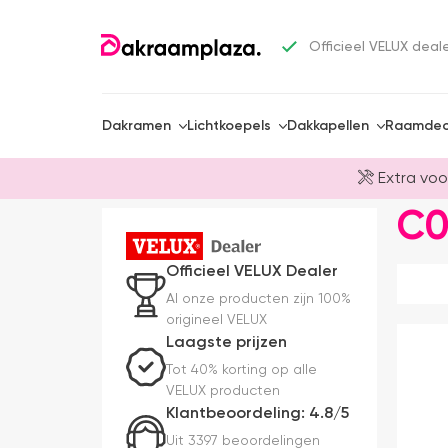
Officieel VELUX deal
Dakramen
Lichtkoepels
Dakkapellen
Raamdec
Extra voo
C0
Officieel VELUX Dealer
Al onze producten zijn 100%
origineel VELUX
Laagste prijzen
Tot 40% korting op alle
VELUX producten
Klantbeoordeling: 4.8/5
Uit 3397 beoordelingen