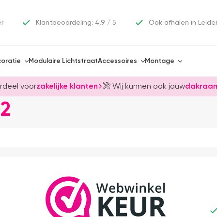
er
Klantbeoordeling: 4,9 / 5
Ook afhalen in Leide
oratie
Modulaire Lichtstraat
Accessoires
Montage
rdeel voor
zakelijke klanten
Wij kunnen ook jouw
dakraam
2