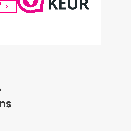
l
e
ns