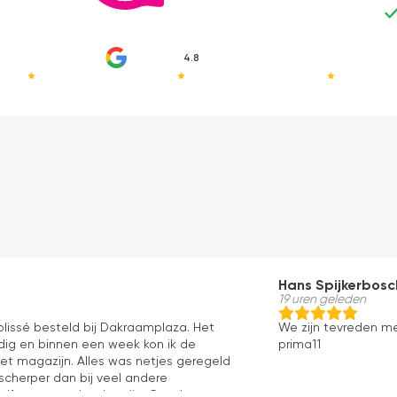
4.8
Hans Spijkerbosc
19 uren geleden
 plissé besteld bij Dakraamplaza. Het
We zijn tevreden m
dig en binnen een week kon ik de
prima11
het magazijn. Alles was netjes geregeld
 scherper dan bij veel andere
elf mag er ook zeker zijn. Goede