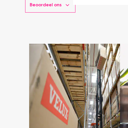
Beoordeel ons
kwaliteit, mooie afwerki
ervaring.