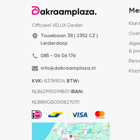
Me
Klan
Officieel VELUX Dealer
Over
Touwbaan 38 | 2352 CZ |
Leiderdorp
Alge
& pr
085 - 06 06 176
Reto
info@dakraamplaza.nl
Klac
KVK:
83789014
BTW:
NL862990099B01
IBAN:
NL88INGB0008270111