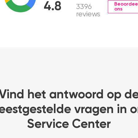
4.8
Beoordee
3396
ons
reviews
Vind het antwoord op d
eestgestelde vragen in o
Service Center