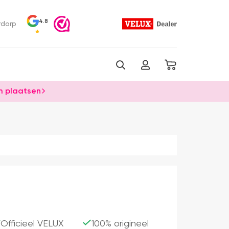
4.8
rdorp
 plaatsen
Officieel VELUX
100% origineel