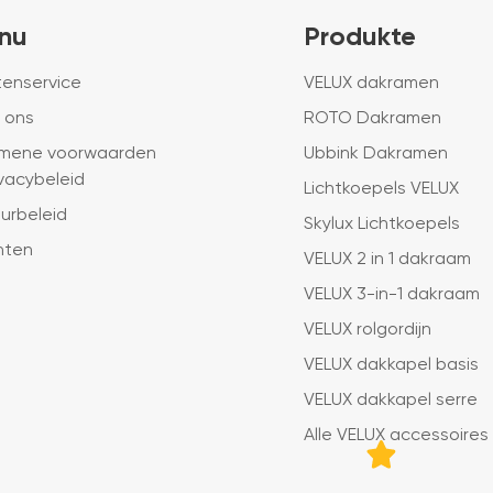
nu
Produkte
tenservice
VELUX dakramen
 ons
ROTO Dakramen
mene voorwaarden
Ubbink Dakramen
ivacybeleid
Lichtkoepels VELUX
urbeleid
Skylux Lichtkoepels
hten
VELUX 2 in 1 dakraam
VELUX 3-in-1 dakraam
VELUX rolgordijn
VELUX dakkapel basis
VELUX dakkapel serre
Alle VELUX accessoires