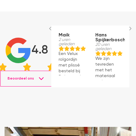
Maik
Hans
E
2 uren
Spijkerbosch
B
geleden
20 uren
1
4.8
geleden
g
Een Velux
We zijn
D
rolgordijn
tevreden
w
met plissé
met het
di
besteld bij
materiaal
m
Dakraamplaza.
Beoordeel ons
en het
V
Het
monteren
v
bestellen
ging
h
verliep
prima11
o
eenvoudig
e
en binnen
w
een week
S
kon ik de
l
bestelling
a
al ophalen
o
in het