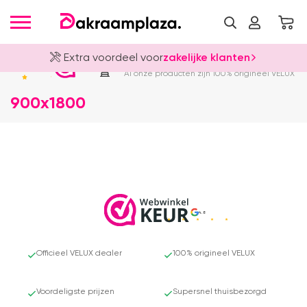
Extra voordeel voor
zakelijke klanten
Officieel VELUX Dealer
4.8
Al onze producten zijn 100% origineel VELUX
900x1800
4.8
Officieel VELUX dealer
100% origineel VELUX
Voordeligste prijzen
Supersnel thuisbezorgd