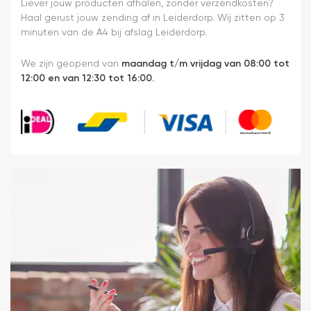
h
monteren.
Liever jouw producten afhalen, zonder verzendkosten?
ma
Een prima
Haal gerust jouw zending af in Leiderdorp. Wij zitten op 3
b
ervaring.
minuten van de A4 bij afslag Leiderdorp.
ik
b
We zijn geopend van
maandag t/m vrijdag van 08:00 tot
g
12:00 en van 12:30 tot 16:00.
en
v
m
e
ni
in