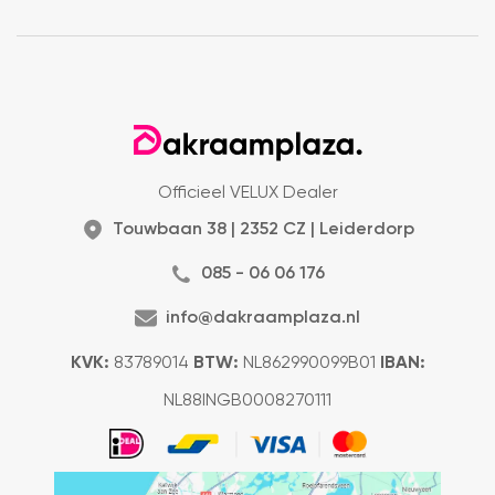
Officieel VELUX Dealer
Touwbaan 38 | 2352 CZ | Leiderdorp
085 - 06 06 176
info@dakraamplaza.nl
KVK:
83789014
BTW:
NL862990099B01
IBAN:
NL88INGB0008270111