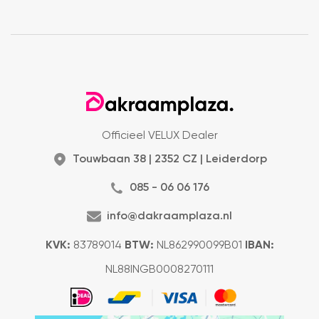
Officieel VELUX Dealer
Touwbaan 38 | 2352 CZ | Leiderdorp
085 - 06 06 176
info@dakraamplaza.nl
KVK:
83789014
BTW:
NL862990099B01
IBAN:
NL88INGB0008270111