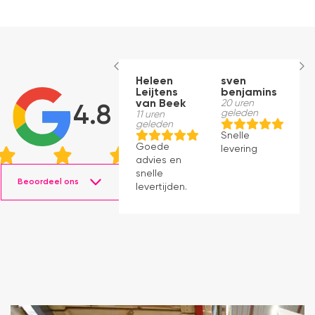
Heleen
sven
A
Leijtens
benjamins
H
van Beek
20 uren
C
4.8
geleden
11 uren
21
geleden
g
Snelle
Goede
S
levering
advies en
le
snelle
z
Beoordeel ons
levertijden.
a
pe
Kw
pe
le
o
B
t
m
w