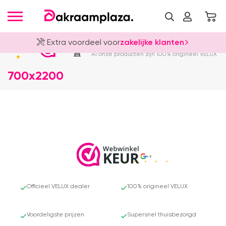
Extra voordeel voor
zakelijke klanten
Officieel VELUX Dealer
4.8
Al onze producten zijn 100% origineel VELUX
700x2200
4.8
Officieel VELUX dealer
100% origineel VELUX
Voordeligste prijzen
Supersnel thuisbezorgd