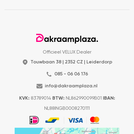
Officieel VELUX Dealer
Touwbaan 38 | 2352 CZ | Leiderdorp
085 - 06 06 176
info@dakraamplaza.nl
KVK:
83789014
BTW:
NL862990099B01
IBAN:
NL88INGB0008270111