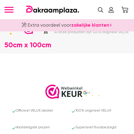
Extra voordeel voor
zakelijke klanten
Officieel VELUX Dealer
4.8
Al onze producten zijn 100% origineel VELUX
50cm x 100cm
4.8
Officieel VELUX dealer
100% origineel VELUX
Voordeligste prijzen
Supersnel thuisbezorgd