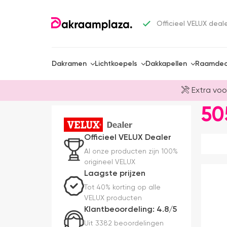
Officieel VELUX deal
Dakramen
Lichtkoepels
Dakkapellen
Raamdec
Extra voo
50
Officieel VELUX Dealer
Al onze producten zijn 100%
origineel VELUX
Laagste prijzen
Tot 40% korting op alle
VELUX producten
Klantbeoordeling: 4.8/5
Uit 3382 beoordelingen