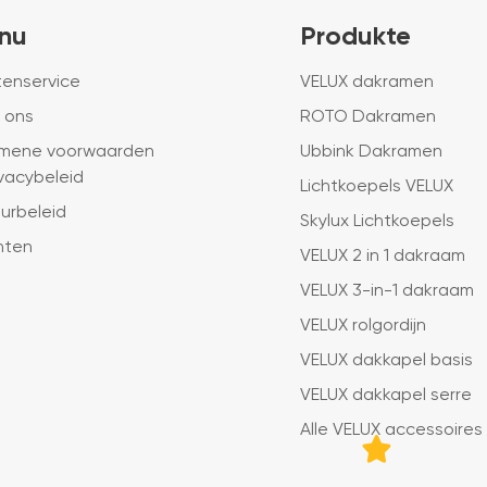
nu
Produkte
tenservice
VELUX dakramen
 ons
ROTO Dakramen
mene voorwaarden
Ubbink Dakramen
ivacybeleid
Lichtkoepels VELUX
urbeleid
Skylux Lichtkoepels
hten
VELUX 2 in 1 dakraam
VELUX 3-in-1 dakraam
VELUX rolgordijn
VELUX dakkapel basis
VELUX dakkapel serre
Alle VELUX accessoires