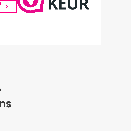
l
e
ns