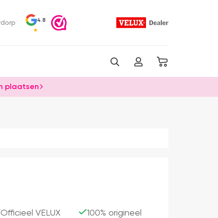
4.8
rdorp
 plaatsen
Officieel VELUX
100% origineel