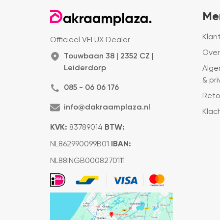
Me
Klan
Officieel VELUX Dealer
Over
Touwbaan 38 | 2352 CZ |
Leiderdorp
Alge
& pr
085 - 06 06 176
Reto
info@dakraamplaza.nl
Klac
KVK:
83789014
BTW:
NL862990099B01
IBAN:
NL88INGB0008270111