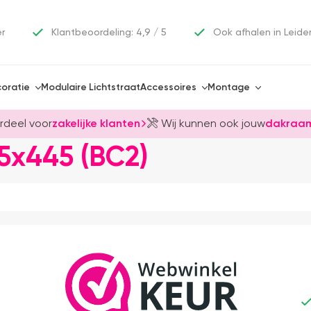
er
Klantbeoordeling: 4,9 / 5
Ook afhalen in Leide
oratie
Modulaire Lichtstraat
Accessoires
Montage
rdeel voor
zakelijke klanten
Wij kunnen ook jouw
dakraam
5x445 (BC2)