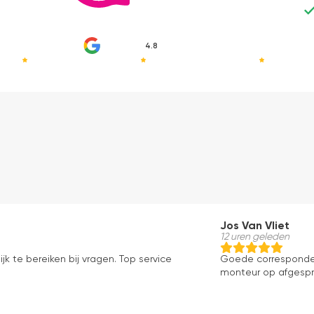
4.8
Jos Van Vliet
12 uren geleden
jk te bereiken bij vragen. Top service
Goede correspondent
monteur op afgesprok