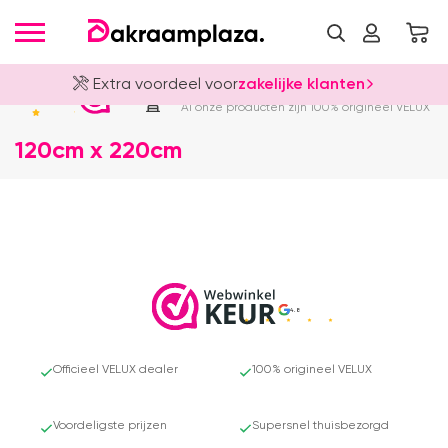
Extra voordeel voor
zakelijke klanten
Officieel VELUX Dealer
4.8
Al onze producten zijn 100% origineel VELUX
120cm x 220cm
4.8
Officieel VELUX dealer
100% origineel VELUX
Voordeligste prijzen
Supersnel thuisbezorgd