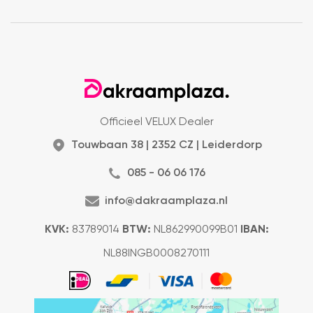
Officieel VELUX Dealer
Touwbaan 38 | 2352 CZ | Leiderdorp
085 - 06 06 176
info@dakraamplaza.nl
KVK:
83789014
BTW:
NL862990099B01
IBAN:
NL88INGB0008270111