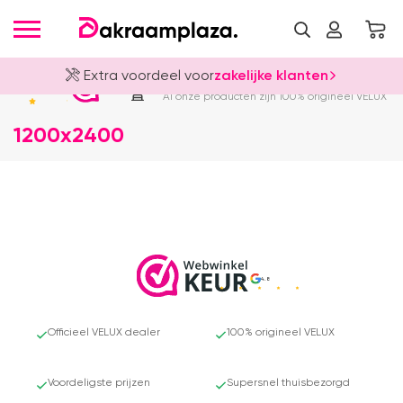
Extra voordeel voor
zakelijke klanten
Officieel VELUX Dealer
4.8
Al onze producten zijn 100% origineel VELUX
1200x2400
4.8
Officieel VELUX dealer
100% origineel VELUX
Voordeligste prijzen
Supersnel thuisbezorgd