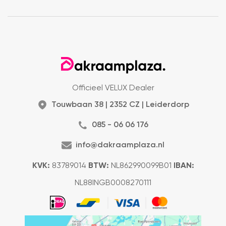
Officieel VELUX Dealer
Touwbaan 38 | 2352 CZ | Leiderdorp
085 - 06 06 176
info@dakraamplaza.nl
KVK:
83789014
BTW:
NL862990099B01
IBAN:
NL88INGB0008270111