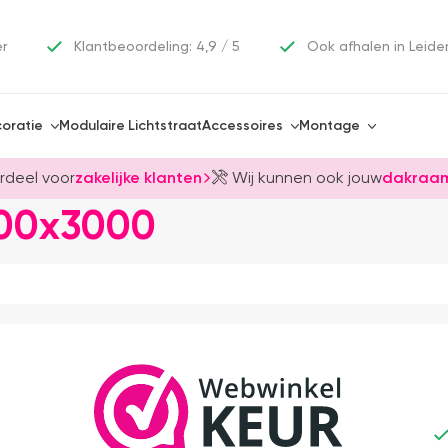
er
Klantbeoordeling: 4,9 / 5
Ook afhalen in Leide
oratie
Modulaire Lichtstraat
Accessoires
Montage
rdeel voor
zakelijke klanten
Wij kunnen ook jouw
dakraam
00x3000