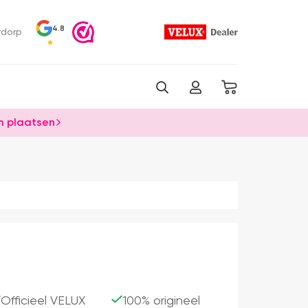
4.8
rdorp
 plaatsen
Officieel VELUX
100% origineel