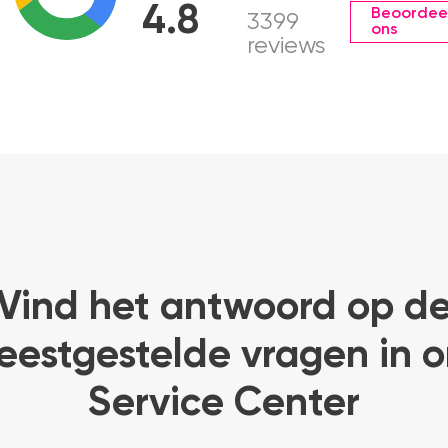
4.8
Beoordee
3399
ons
reviews
Vind het antwoord op d
eestgestelde vragen in o
Service Center