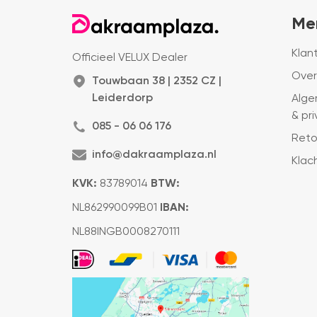
Me
Klan
Officieel VELUX Dealer
Over
Touwbaan 38 | 2352 CZ |
Leiderdorp
Alge
& pr
085 - 06 06 176
Reto
info@dakraamplaza.nl
Klac
KVK:
83789014
BTW:
NL862990099B01
IBAN:
NL88INGB0008270111