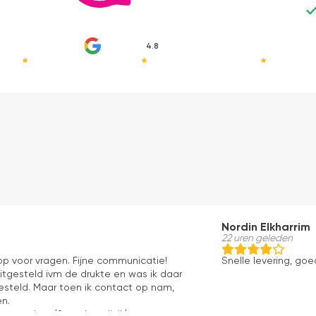
4.8
Nordin Elkharrim
22 uren geleden
pp voor vragen. Fijne communicatie!
Snelle levering, go
uitgesteld ivm de drukte en was ik daar
esteld. Maar toen ik contact op nam,
n.
x product (2 x solar rolluik).