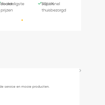
dealer
Voordeligste
Supersnel
VELUX
prijzen
thuisbezorgd
Ric
1 dag geleden
ede service en mooie producten.
Keurig op tijd 