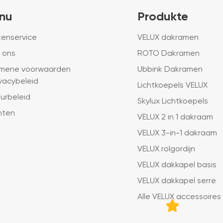
nu
Produkte
tenservice
VELUX dakramen
 ons
ROTO Dakramen
mene voorwaarden
Ubbink Dakramen
ivacybeleid
Lichtkoepels VELUX
urbeleid
Skylux Lichtkoepels
hten
VELUX 2 in 1 dakraam
VELUX 3-in-1 dakraam
VELUX rolgordijn
VELUX dakkapel basis
VELUX dakkapel serre
Alle VELUX accessoires