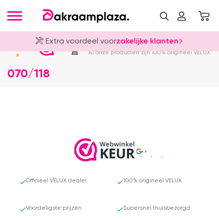
Extra voordeel voor
zakelijke klanten
Officieel VELUX Dealer
4.8
Al onze producten zijn 100% origineel VELUX
070/118
4.8
Officieel VELUX dealer
100% origineel VELUX
Voordeligste prijzen
Supersnel thuisbezorgd