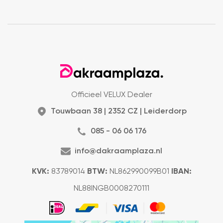
Officieel VELUX Dealer
Touwbaan 38 | 2352 CZ | Leiderdorp
085 - 06 06 176
info@dakraamplaza.nl
KVK:
83789014
BTW:
NL862990099B01
IBAN:
NL88INGB0008270111