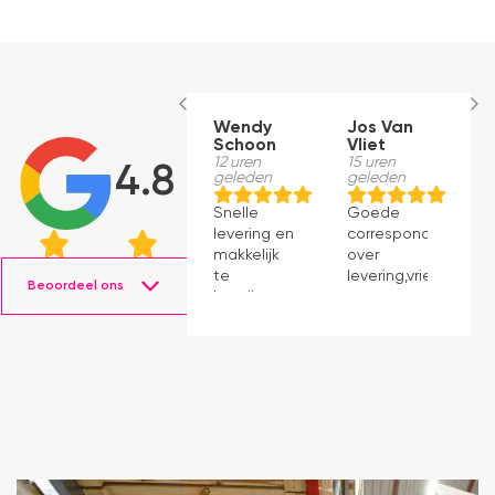
Wendy
Jos Van
J
Schoon
Vliet
V
12 uren
15 uren
15
4.8
geleden
geleden
g
Snelle
Goede
G
levering en
correspondentie
c
makkelijk
over
o
te
levering,vriendelijke
le
Beoordeel ons
bereiken
en
e
bij vragen.
kundige
k
Top
monteur
m
service
op
o
afgesproken
a
tijd.Aanrader!!!!
ti