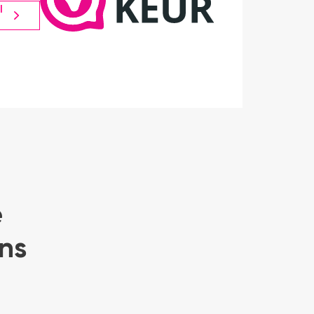
l
e
ns