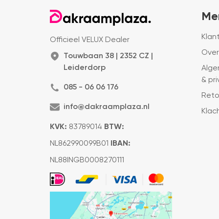
Me
Klan
Officieel VELUX Dealer
Over
Touwbaan 38 | 2352 CZ |
Leiderdorp
Alge
& pr
085 - 06 06 176
Reto
info@dakraamplaza.nl
Klac
KVK:
83789014
BTW:
NL862990099B01
IBAN:
NL88INGB0008270111