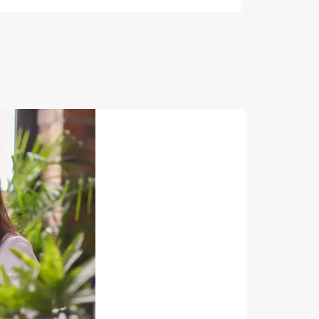
heel makkelijk( ben denk ik 10 min bezig
veel mooier uit en kreukt niet bij het inrollen.