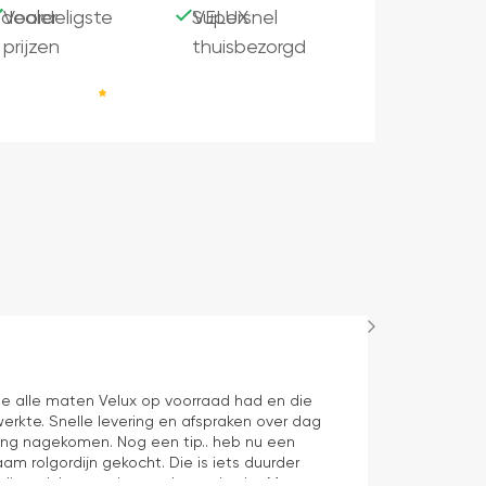
dealer
Voordeligste
Supersnel
VELUX
prijzen
thuisbezorgd
Maurice
1 dag geleden
e alle maten Velux op voorraad had en die
Juiste product 
erkte. Snelle levering en afspraken over dag
aan verwachti
ering nagekomen. Nog een tip.. heb nu een
aam rolgordijn gekocht. Die is iets duurder
die ook het en der worden verkocht. Maar