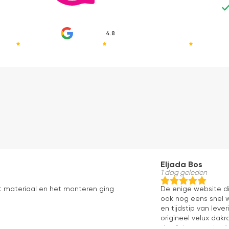
4.8
Eljada Bos
1 dag geleden
t materiaal en het monteren ging
De enige website di
ook nog eens snel w
en tijdstip van lev
origineel velux dakr
dan "eigen merken" 