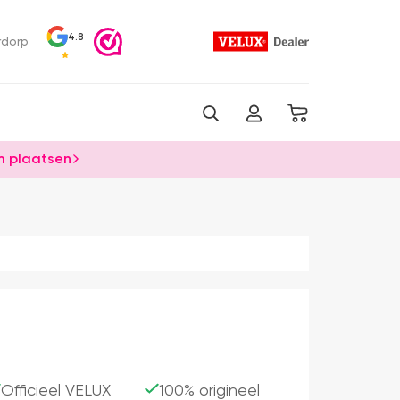
4.8
rdorp
 plaatsen
Officieel VELUX
100% origineel