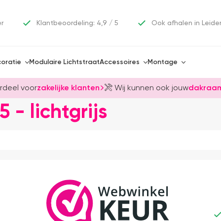
er
Klantbeoordeling: 4,9 / 5
Ook afhalen in Leide
oratie
Modulaire Lichtstraat
Accessoires
Montage
rdeel voor
zakelijke klanten
Wij kunnen ook jouw
dakraam
 - lichtgrijs