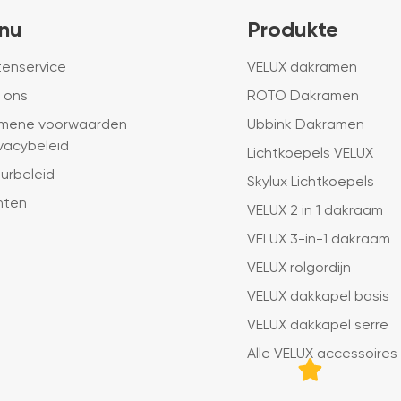
nu
Produkte
tenservice
VELUX dakramen
 ons
ROTO Dakramen
mene voorwaarden
Ubbink Dakramen
ivacybeleid
Lichtkoepels VELUX
urbeleid
Skylux Lichtkoepels
hten
VELUX 2 in 1 dakraam
VELUX 3-in-1 dakraam
VELUX rolgordijn
VELUX dakkapel basis
VELUX dakkapel serre
Alle VELUX accessoires