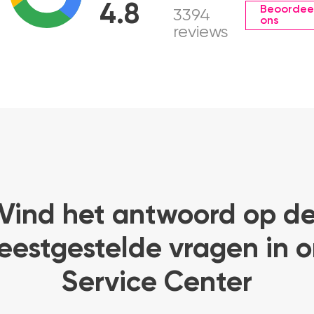
4.8
Beoordee
3394
ons
reviews
Vind het antwoord op d
eestgestelde vragen in o
Service Center