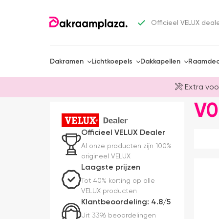
Officieel VELUX deal
Dakramen
Lichtkoepels
Dakkapellen
Raamdec
Extra voo
V05
Officieel VELUX Dealer
Al onze producten zijn 100%
origineel VELUX
Laagste prijzen
Tot 40% korting op alle
VELUX producten
Klantbeoordeling: 4.8/5
Uit 3396 beoordelingen