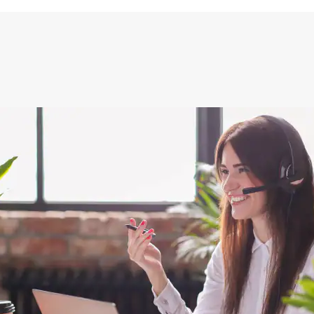
installatie is echt 
geweest) en hij rolt 