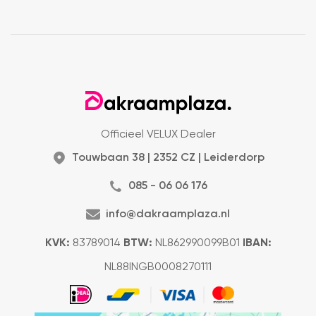
Officieel VELUX Dealer
Touwbaan 38 | 2352 CZ | Leiderdorp
085 - 06 06 176
info@dakraamplaza.nl
KVK:
83789014
BTW:
NL862990099B01
IBAN:
NL88INGB0008270111