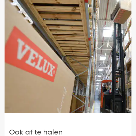
a
N
d
d
n
pl
Ook af te halen