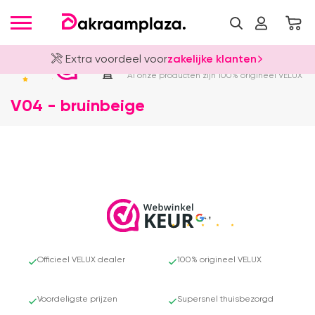
Extra voordeel voor
zakelijke klanten
Officieel VELUX Dealer
4.8
Al onze producten zijn 100% origineel VELUX
V04 - bruinbeige
4.8
Officieel VELUX dealer
100% origineel VELUX
Voordeligste prijzen
Supersnel thuisbezorgd