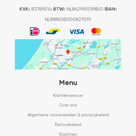
KVK:
83789014
BTW:
NL862990099B01
IBAN:
NL88INGB0008270111
Menu
Klantenservice
Over ons
Algemene voorwaarden & privacybeleid
Retourbeleid
Klachten