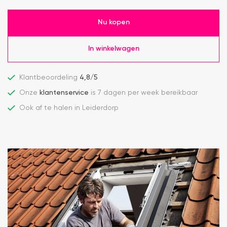
Nu kopen
In winkelwagen
Klantbeoordeling
4,8/5
Onze
klantenservice
is 7 dagen per week bereikbaar
Ook af te halen in Leiderdorp