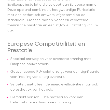
en
lichtkoepelinstallatie die voldoet aan Europese normen.
w
Deze opstand combineert hoogwaardige PU-isolatie
s
met een esthetisch ontwerp, afgestemd op de
s
standaard Europese maten, voor een verbeterde
da
thermische prestatie en een stijlvolle uitstraling van uw
v
a
dak.
a
H
Europese Compatibiliteit en
z
e
Prestatie
ze
G
Speciaal ontworpen voor overeenstemming met
kw
Europese bouwnormen.
m
Geavanceerde PU-isolatie zorgt voor een significante
a
e
vermindering van energieverbruik.
e
Verbetert niet alleen de energie-efficiëntie maar ook
t
de esthetiek van het dak.
m
E
Gemaakt van robuuste materialen voor een
er
betrouwbare en duurzame oplossing.