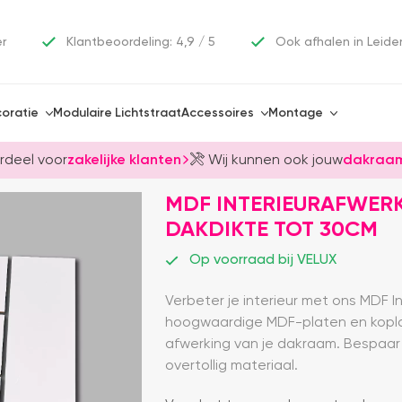
er
Klantbeoordeling: 4,9 / 5
Ook afhalen in Leide
oratie
Modulaire Lichtstraat
Accessoires
Montage
rdeel voor
zakelijke klanten
Wij kunnen ook jouw
dakraam
MDF INTERIEURAFWERK
DAKDIKTE TOT 30CM
Op voorraad bij VELUX
Verbeter je interieur met ons MDF I
hoogwaardige MDF-platen en kopla
afwerking van je dakraam. Bespaar 
overtollig materiaal.