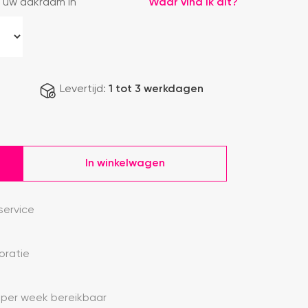
 uw dakraam in
Waar vind ik dit?
Levertijd:
1 tot 3 werkdagen
In winkelwagen
ervice
oratie
 per week bereikbaar