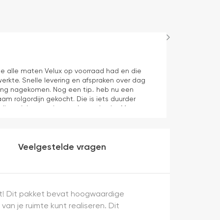
Maurice
1 dag geleden
e alle maten Velux op voorraad had en die
Juiste product 
erkte. Snelle levering en afspraken over dag
aan verwachti
ering nagekomen. Nog een tip.. heb nu een
aam rolgordijn gekocht. Die is iets duurder
die ook het en der worden verkocht. Maar
heel makkelijk( ben denk ik 10 min bezig
veel mooier uit en kreukt niet bij het inrollen.
Veelgestelde vragen
et! Dit pakket bevat hoogwaardige
n je ruimte kunt realiseren. Dit