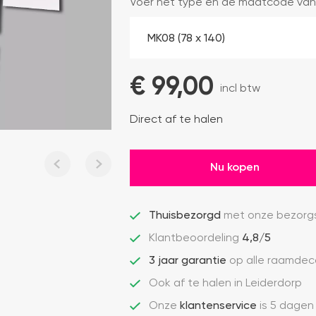
Voer het type en de maatcode van
€ 
99,00
incl btw
Direct af te halen
Nu kopen
Thuisbezorgd
met onze bezorgs
Klantbeoordeling
4,8/5
3 jaar garantie
op alle raamdec
Ook af te halen in Leiderdorp
Onze
klantenservice
is 5 dagen