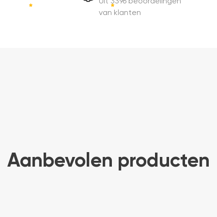
Uit 3396 beoordelingen
van klanten
Aanbevolen producten