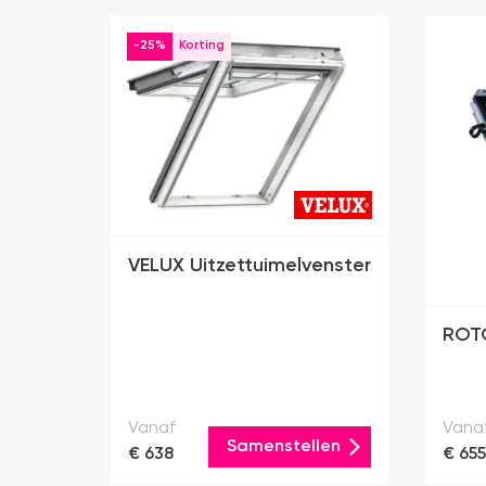
-25%
VELUX Uitzettuimelvenster
ROTO
Vanaf
Vana
Samenstellen
€ 638
€ 655