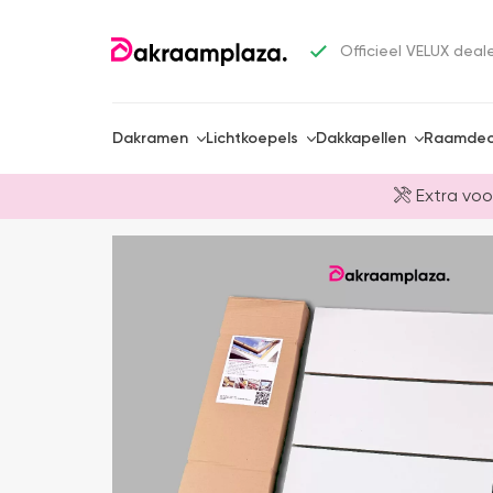
Officieel VELUX deal
Dakramen
Lichtkoepels
Dakkapellen
Raamdec
Extra voo