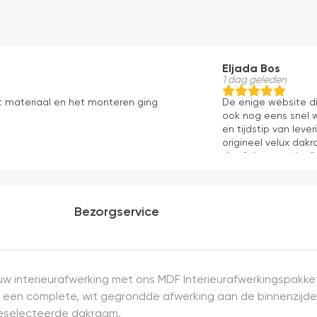
Eljada Bos
1 dag geleden
t materiaal en het monteren ging
De enige website di
ook nog eens snel w
en tijdstip van lev
origineel velux dakr
dan "eigen merken" 
installatie is echt 
geweest) en hij rolt 
Bezorgservice
uw interieurafwerking met ons MDF Interieurafwerkingspakk
een complete, wit gegrondde afwerking aan de binnenzijde va
 geselecteerde dakraam.