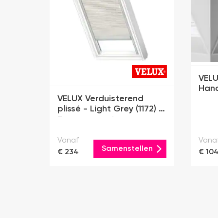
VELU
Han
VELUX Verduisterend
plissé - Light Grey (1172) -
Zonne-energie
Vanaf
Vana
Samenstellen
€ 234
€ 10