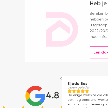
Heb je
Bereken bi
hebben oo
uitgeroep
2022/2023
meer info.
Een da
Eljada Bos
6 uren geleden
4.8
De enige website die al
ook nog eens snel werkte
en tijdstip van levering