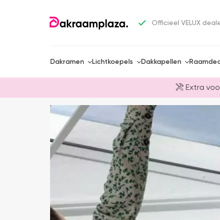
Officieel VELUX deal
Dakramen
Lichtkoepels
Dakkapellen
Raamdec
Extra voo