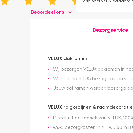
origineel velux dakraam r
dan "eigen merken" die o
Beoordeel ons
installatie is echt heel m
geweest) en hij rolt veel m
Bezorgservice
VELUX dakramen
Wij bezorgen VELUX dakramen in heel
Wij hanteren €35 bezorgkosten voor 
Jouw dakramen worden bezorgd doo
VELUX rolgordijnen & raamdecoratie
Direct uit de fabriek van VELUX, 100%
€9,95 bezorgkosten in NL, €17,50 in