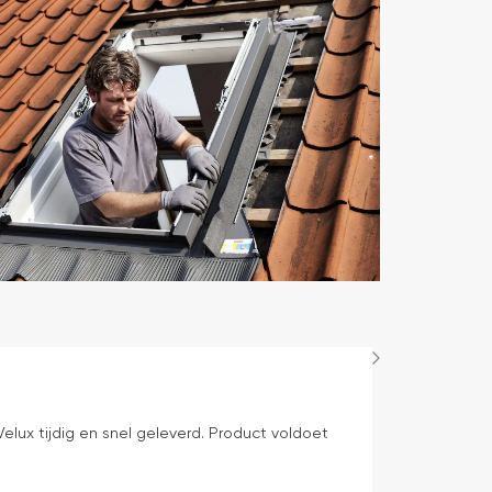
Bep Mens
1 dag geleden
elux tijdig en snel geleverd. Product voldoet
levering volge