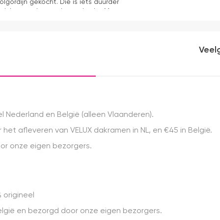
olgordijn gekocht. Die is iets duurder
ok het en der worden verkocht. Maar
akkelijk( ben denk ik 10 min bezig
ooier uit en kreukt niet bij het inrollen.
Veel
 Nederland en België (alleen Vlaanderen).
het afleveren van VELUX dakramen in NL, en €45 in België.
r onze eigen bezorgers.
 origineel
 België en bezorgd door onze eigen bezorgers.