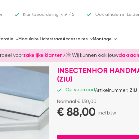
er
Klantbeoordeling: 4,9 / 5
Ook afhalen in Leide
oratie
Modulaire Lichtstraat
Accessoires
Montage
rdeel voor
zakelijke klanten
Wij kunnen ook jouw
dakraam
INSECTENHOR HANDMA
(ZIU)
Op voorraad
Artikelnummer:
ZIU
Normaal
€
130,00
€ 
88,00
incl btw