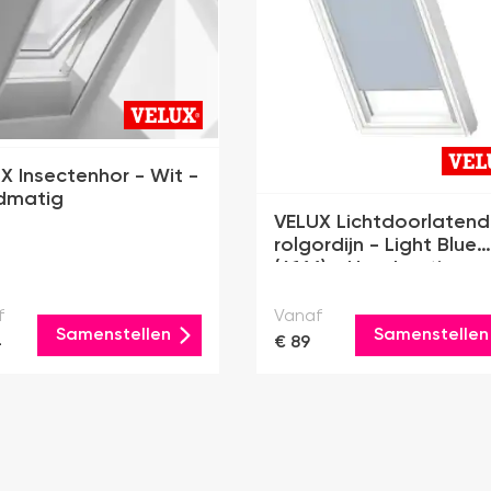
X Insectenhor - Wit -
dmatig
VELUX Lichtdoorlatend
rolgordijn - Light Blue
(4166) - Handmatig
f
Vanaf
Samenstellen
Samenstellen
4
€ 89