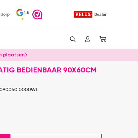
4.8
rdorp
 plaatsen
TIG BEDIENBAAR 90X60CM
 090060 0000WL