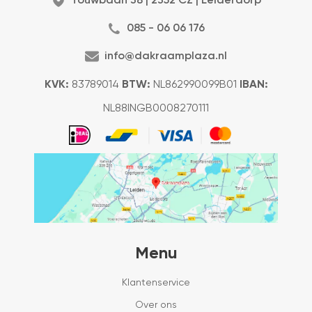
Touwbaan 38 | 2352 CZ | Leiderdorp
085 - 06 06 176
info@dakraamplaza.nl
KVK:
83789014
BTW:
NL862990099B01
IBAN:
NL88INGB0008270111
Menu
Klantenservice
Over ons