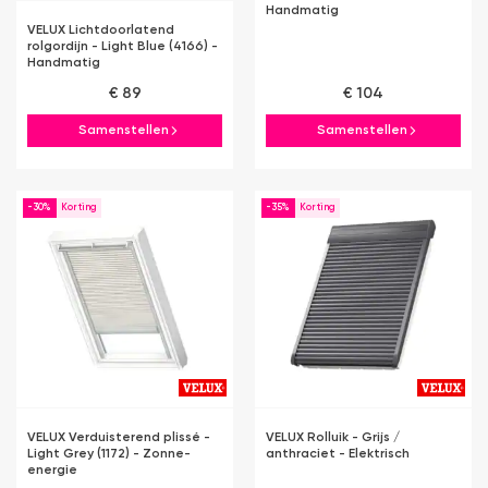
Handmatig
VELUX Lichtdoorlatend
rolgordijn - Light Blue (4166) -
Handmatig
€ 89
€ 104
Samenstellen
Samenstellen
-30%
-35%
VELUX Verduisterend plissé -
VELUX Rolluik - Grijs /
Light Grey (1172) - Zonne-
anthraciet - Elektrisch
energie