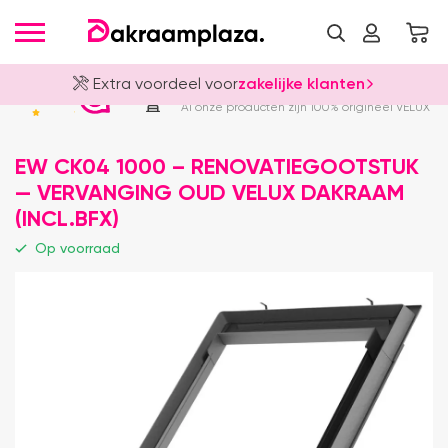
Extra voordeel voor
zakelijke klanten
Officieel VELUX Dealer
4.8
Al onze producten zijn 100% origineel VELUX
EW CK04 1000 – RENOVATIEGOOTSTUK
— VERVANGING OUD VELUX DAKRAAM
(INCL.BFX)
Op voorraad