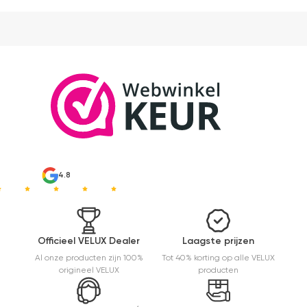
n
pl
4.8
Officieel VELUX Dealer
Laagste prijzen
Al onze producten zijn 100%
Tot 40% korting op alle VELUX
origineel VELUX
producten