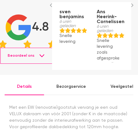
sven
Ans
E
benjamins
Heerink-
7 
g
6 uren
Cornelissen
4.8
geleden
6 uren
geleden
B
Snelle
o
Snelle
levering
w
levering
w
zoals
e
Beoordeel ons
afgesproken
D
per mail.
b
Kwaliteit is
e
perfect,
u
levering is
v
Details
Bezorgservice
Veelgesteld
ook prima.
le
Ben
g
tevreden
s
met deze
t
Met een EW (renovatie)gootstuk vervang je een oud
webshop
e
VELUX dakraam van vóór 2001 (zonder K in de maatcode)
a
eenvoudig zonder de interieurafwerking aan te passen.
N
Voor geprofileerde dakbedekking tot 120mm hoogte.
d
d