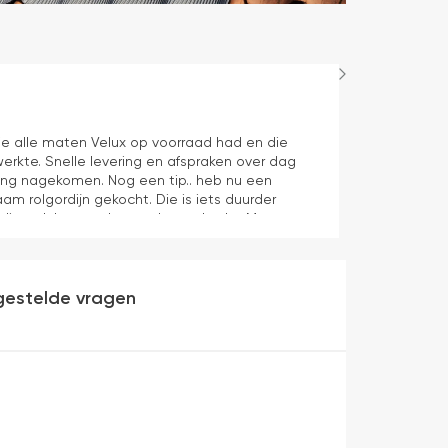
Maurice
1 dag geleden
e alle maten Velux op voorraad had en die
Juiste product 
erkte. Snelle levering en afspraken over dag
aan verwachti
ering nagekomen. Nog een tip.. heb nu een
aam rolgordijn gekocht. Die is iets duurder
die ook het en der worden verkocht. Maar
heel makkelijk( ben denk ik 10 min bezig
veel mooier uit en kreukt niet bij het inrollen.
gestelde vragen