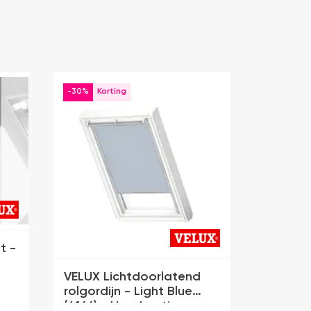
-30%
t -
VELUX Lichtdoorlatend
rolgordijn - Light Blue
(4166) - Handmatig