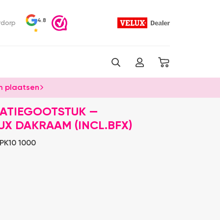
4.8
rdorp
 plaatsen
VATIEGOOTSTUK —
X DAKRAAM (INCL.BFX)
PK10 1000