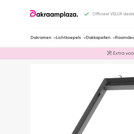
Officieel VELUX deal
Dakramen
Lichtkoepels
Dakkapellen
Raamdec
Extra voo