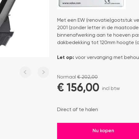
Met een EW (renovatie)gootstuk ve
2001 (zonder letter in de maatcode
binnenafwerking aan te hoeven pas
dakbedekking tot 120mm hoogte (d
Let op:
voor vervanging met behoud
Normaal
€
202,00
€ 
156,00
incl btw
Direct af te halen
Nu kopen