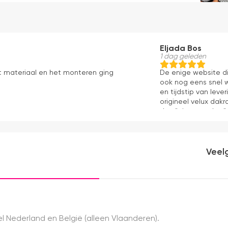
Eljada Bos
1 dag geleden
t materiaal en het monteren ging
De enige website di
ook nog eens snel w
en tijdstip van lev
origineel velux dakr
dan "eigen merken" 
installatie is echt 
geweest) en hij rolt 
Veel
 Nederland en België (alleen Vlaanderen).