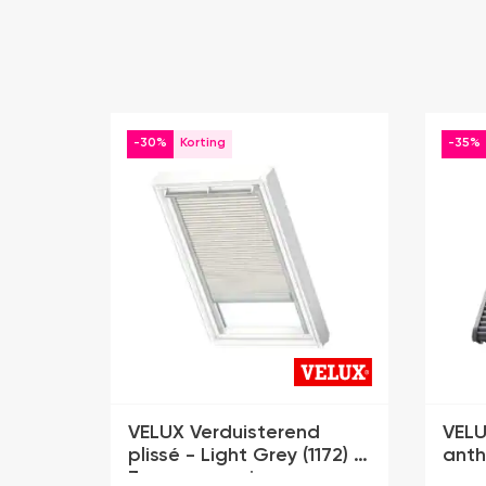
-30%
-35%
VELUX Verduisterend
VELUX
plissé - Light Grey (1172) -
anth
Zonne-energie