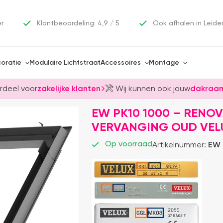
er
Klantbeoordeling: 4,9 / 5
Ook afhalen in Leide
oratie
Modulaire Lichtstraat
Accessoires
Montage
rdeel voor
zakelijke klanten
Wij kunnen ook jouw
dakraam
EW PK10 1000 – RENO
VERVANGING OUD VELU
Op voorraad
Artikelnummer:
EW 