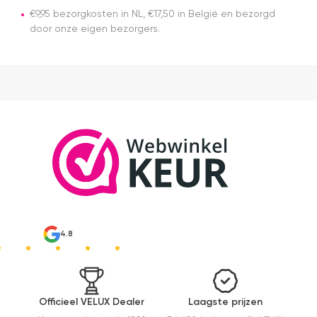
rolgordijn
€9,95 bezorgkosten in NL, €17,50 in België en bezorgd
gekocht.
door onze eigen bezorgers.
Die is iets
duurder
dan "eigen
merken"
die ook
het en der
worden
verkocht.
Maar
installatie
is echt
heel
makkelijk(
ben denk
ik 10 min
bezig
4.8
geweest)
en hij rolt
veel
mooier uit
en kreukt
Officieel VELUX Dealer
Laagste prijzen
niet bij het