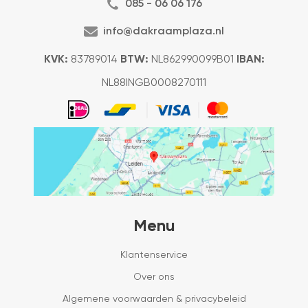
085 - 06 06 176
info@dakraamplaza.nl
KVK:
83789014
BTW:
NL862990099B01
IBAN:
NL88INGB0008270111
Menu
Klantenservice
Over ons
Algemene voorwaarden & privacybeleid