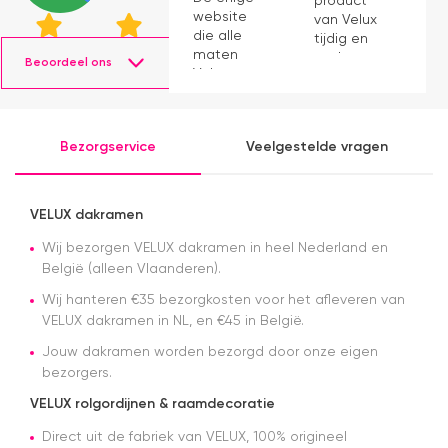
product
website
v
van Velux
die alle
a
tijdig en
maten
snel
Beoordeel ons
Velux op
geleverd.
voorraad
Product
had en die
voldoet
ook nog
aan
Bezorgservice
Veelgestelde vragen
eens snel
verwachting.
werkte.
Snelle
levering en
VELUX dakramen
afspraken
over dag
Wij bezorgen VELUX dakramen in heel Nederland en
en tijdstip
België (alleen Vlaanderen).
van
Wij hanteren €35 bezorgkosten voor het afleveren van
levering
VELUX dakramen in NL, en €45 in België.
nagekomen.
Nog een
Jouw dakramen worden bezorgd door onze eigen
tip.. heb nu
bezorgers.
een
origineel
VELUX rolgordijnen & raamdecoratie
velux
dakraam
Direct uit de fabriek van VELUX, 100% origineel