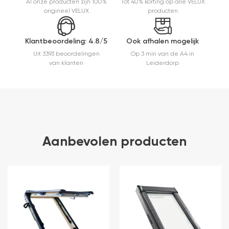
Al onze producten zijn 100%
Tot 40% korting op alle VELUX
inrollen.
origineel VELUX
producten
Klantbeoordeling: 4.8/5
Ook afhalen mogelijk
Uit 3393 beoordelingen
Op 3 min van de A4 in
van klanten
Leiderdorp
Aanbevolen producten