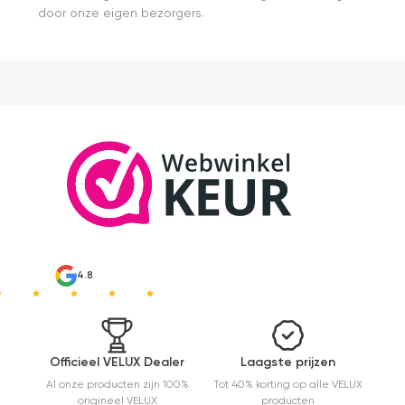
door onze eigen bezorgers.
over het
Velux
product (2
x solar
rolluik).
4.8
Officieel VELUX Dealer
Laagste prijzen
Al onze producten zijn 100%
Tot 40% korting op alle VELUX
origineel VELUX
producten