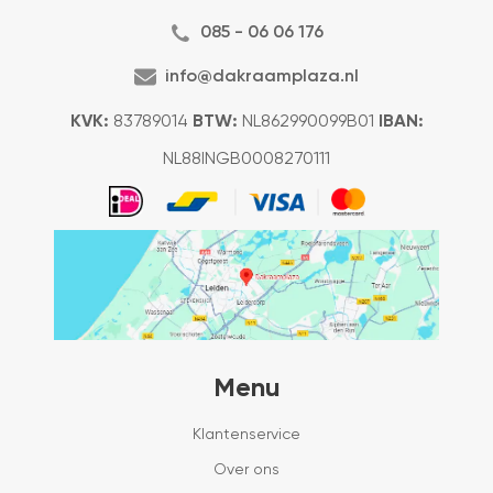
085 - 06 06 176
info@dakraamplaza.nl
KVK:
83789014
BTW:
NL862990099B01
IBAN:
NL88INGB0008270111
Menu
Klantenservice
Over ons