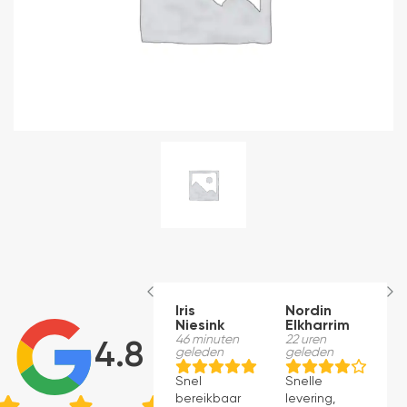
Iris
Nordin
R
Niesink
Elkharrim
1
g
46 minuten
22 uren
4.8
geleden
geleden
K
Snel
Snelle
ti
bereikbaar
levering,
n