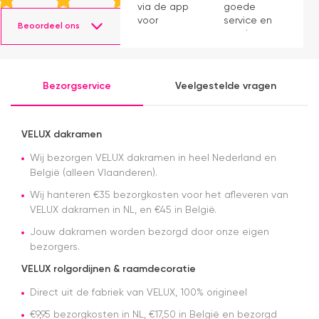
via de app
goede
a
voor
service en
Ma
Beoordeel ons
vragen.
mooie
in
Fijne
producten.
communicatie!
Alleen de
Bezorgservice
Veelgestelde vragen
levering
werd
uitgesteld
ivm de
VELUX dakramen
drukte en
was ik
Wij bezorgen VELUX dakramen in heel Nederland en
daar niet
België (alleen Vlaanderen).
van op de
Wij hanteren €35 bezorgkosten voor het afleveren van
hoogte
VELUX dakramen in NL, en €45 in België.
gesteld.
Maar toen
Jouw dakramen worden bezorgd door onze eigen
ik contact
bezorgers.
op nam,
had ik snel
VELUX rolgordijnen & raamdecoratie
de
antwoorden.
Direct uit de fabriek van VELUX, 100% origineel
Erg
€9,95 bezorgkosten in NL, €17,50 in België en bezorgd
tevreden