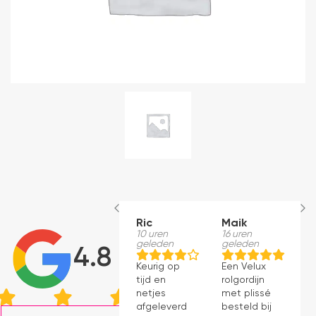
Ric
Maik
H
10 uren
16 uren
S
geleden
geleden
1
4.8
g
Keurig op
Een Velux
W
tijd en
rolgordijn
t
netjes
met plissé
m
afgeleverd.
besteld bij