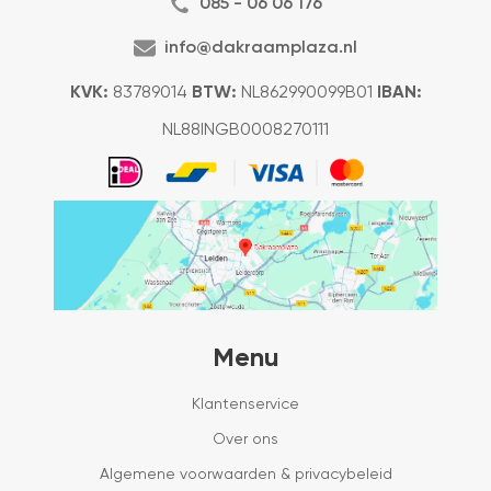
085 - 06 06 176
info@dakraamplaza.nl
KVK:
83789014
BTW:
NL862990099B01
IBAN:
NL88INGB0008270111
Menu
Klantenservice
Over ons
Algemene voorwaarden & privacybeleid