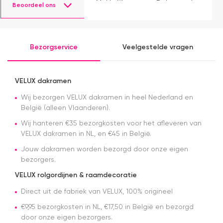
m
Makkelijk
Dakraamplaza.
Beoordeel ons
e
instaleren.
Het
m
bestellen
g
verliep
p
eenvoudig
Bezorgservice
Veelgestelde vragen
en binnen
een week
kon ik de
bestelling
VELUX dakramen
al ophalen
Wij bezorgen VELUX dakramen in heel Nederland en
in het
magazijn.
België (alleen Vlaanderen).
Alles was
Wij hanteren €35 bezorgkosten voor het afleveren van
netjes
VELUX dakramen in NL, en €45 in België.
geregeld
en de prijs
Jouw dakramen worden bezorgd door onze eigen
was een
bezorgers.
stuk
scherper
VELUX rolgordijnen & raamdecoratie
dan bij
Direct uit de fabriek van VELUX, 100% origineel
veel
andere
€9,95 bezorgkosten in NL, €17,50 in België en bezorgd
aanbieders.
door onze eigen bezorgers.
Het gordijn