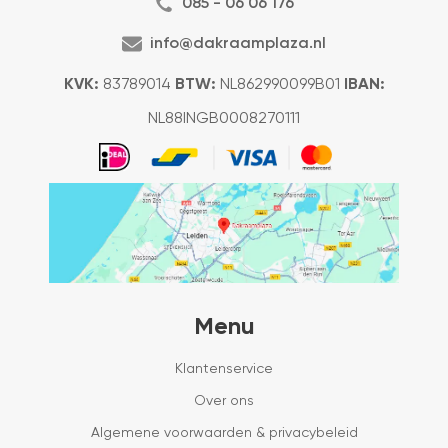
085 - 06 06 176
info@dakraamplaza.nl
KVK:
83789014
BTW:
NL862990099B01
IBAN:
NL88INGB0008270111
Menu
Klantenservice
Over ons
Algemene voorwaarden & privacybeleid