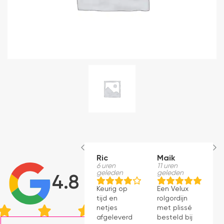
Ric
Maik
H
6 uren
11 uren
S
geleden
geleden
1
4.8
g
Keurig op
Een Velux
W
tijd en
rolgordijn
t
netjes
met plissé
m
afgeleverd.
besteld bij