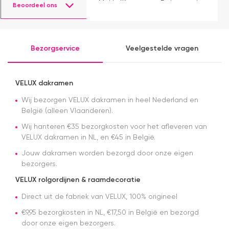
m
Makkelijk
Dakraamplaza.
Beoordeel ons
e
instaleren.
Het
m
bestellen
g
verliep
p
eenvoudig
Bezorgservice
Veelgestelde vragen
en binnen
een week
kon ik de
bestelling
VELUX dakramen
al ophalen
Wij bezorgen VELUX dakramen in heel Nederland en
in het
magazijn.
België (alleen Vlaanderen).
Alles was
Wij hanteren €35 bezorgkosten voor het afleveren van
netjes
VELUX dakramen in NL, en €45 in België.
geregeld
en de prijs
Jouw dakramen worden bezorgd door onze eigen
was een
bezorgers.
stuk
scherper
VELUX rolgordijnen & raamdecoratie
dan bij
Direct uit de fabriek van VELUX, 100% origineel
veel
andere
€9,95 bezorgkosten in NL, €17,50 in België en bezorgd
aanbieders.
door onze eigen bezorgers.
Het gordijn