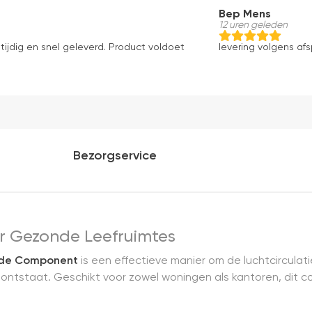
Bep Mens
12 uren geleden
tijdig en snel geleverd. Product voldoet
levering volgens af
Bezorgservice
oor Gezonde Leefruimtes
nde Component
is een effectieve manier om de luchtcircula
tstaat. Geschikt voor zowel woningen als kantoren, dit co