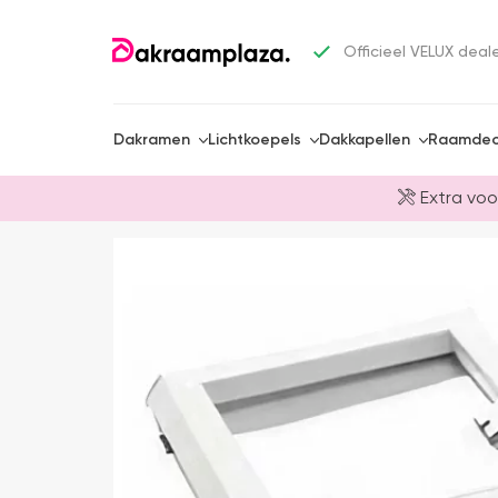
Officieel VELUX deal
Dakramen
Lichtkoepels
Dakkapellen
Raamdec
Extra voo