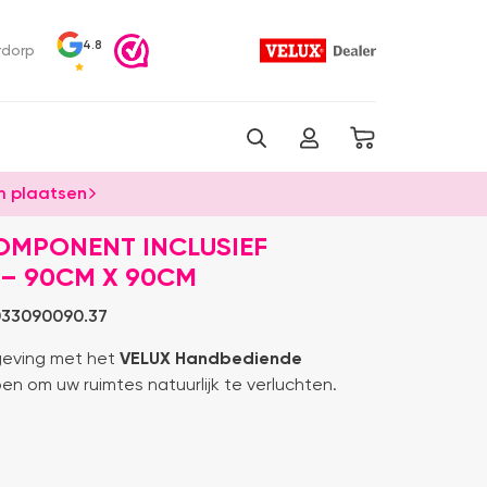
4.8
rdorp
 plaatsen
OMPONENT INCLUSIEF
 – 90CM X 90CM
33090090.37
mgeving met het
VELUX Handbediende
en om uw ruimtes natuurlijk te verluchten.