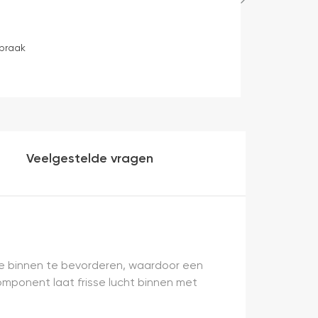
Bep Mens
12 uren geleden
spraak
levering volge
Veelgestelde vragen
tie binnen te bevorderen, waardoor een
mponent laat frisse lucht binnen met