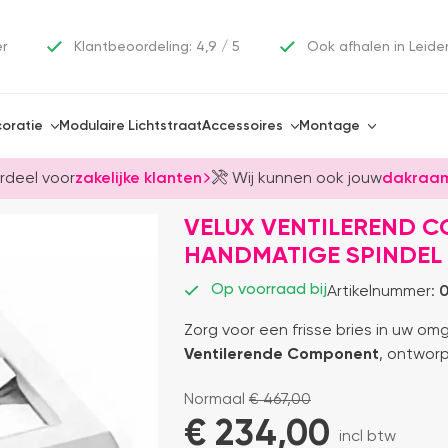
er
Klantbeoordeling: 4,9 / 5
Ook afhalen in Leide
oratie
Modulaire Lichtstraat
Accessoires
Montage
rdeel voor
zakelijke klanten
Wij kunnen ook jouw
dakraam
VELUX VENTILEREND C
HANDMATIGE SPINDEL
Op voorraad bij
Artikelnummer:
0
Zorg voor een frisse bries in uw o
Ventilerende Component
, ontworp
Normaal
€
467,00
€ 
234,00
incl btw