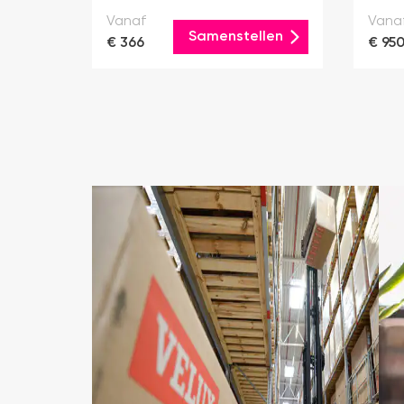
Vanaf
Vana
Samenstellen
€ 366
€ 95