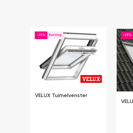
-25%
-25%
VELUX Tuimelvenster
VELU