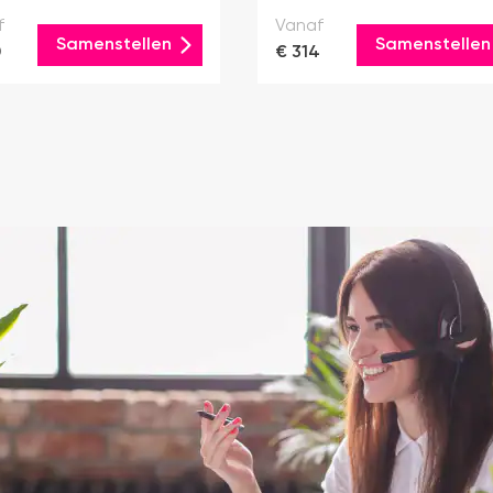
f
Vanaf
Samenstellen
Samenstellen
0
€ 314