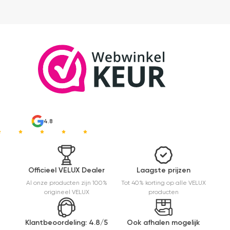
duurder
dan "eigen
merken"
die ook
het en der
worden
verkocht.
Maar
installatie
is echt
heel
makkelijk(
ben denk
4.8
ik 10 min
bezig
geweest)
en hij rolt
Officieel VELUX Dealer
Laagste prijzen
veel
mooier uit
Al onze producten zijn 100%
Tot 40% korting op alle VELUX
en kreukt
origineel VELUX
producten
niet bij het
inrollen.
Klantbeoordeling: 4.8/5
Ook afhalen mogelijk