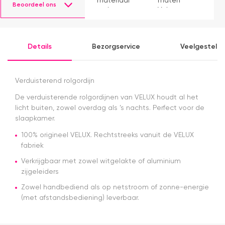
materiaal
maten
s
Beoordeel ons
en het
Velux op
g
monteren
voorraad
P
ging
had en die
v
prima11
ook nog
a
Details
Bezorgservice
Veelgesteld
eens snel
v
werkte.
Snelle
levering en
Verduisterend rolgordijn
afspraken
over dag
De verduisterende rolgordijnen van VELUX houdt al het
en tijdstip
licht buiten, zowel overdag als ’s nachts. Perfect voor de
van
slaapkamer.
levering
nagekomen.
100% origineel VELUX. Rechtstreeks vanuit de VELUX
Nog een
fabriek
tip.. heb nu
Verkrijgbaar met zowel witgelakte of aluminium
een
zijgeleiders
origineel
velux
Zowel handbediend als op netstroom of zonne-energie
dakraam
(met afstandsbediening) leverbaar.
rolgordijn
gekocht.
Die is iets