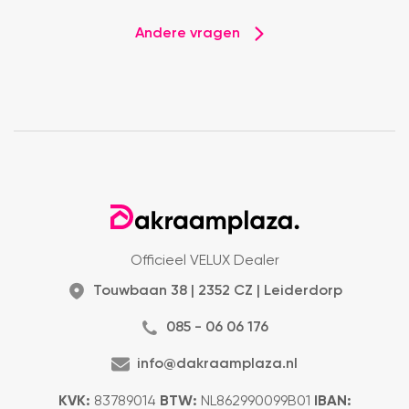
Andere vragen
Officieel VELUX Dealer
Touwbaan 38 | 2352 CZ | Leiderdorp
085 - 06 06 176
info@dakraamplaza.nl
KVK:
83789014
BTW:
NL862990099B01
IBAN: