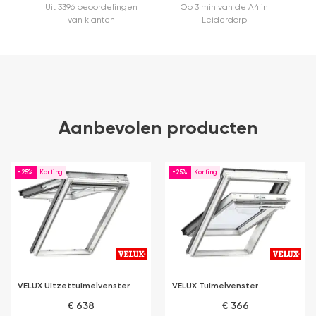
Uit 3396 beoordelingen
Op 3 min van de A4 in
van klanten
Leiderdorp
Aanbevolen producten
-25%
-25%
VELUX Uitzettuimelvenster
VELUX Tuimelvenster
€ 638
€ 366