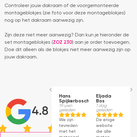
Controleer jouw dakraam of de voorgemonteerde
montageblokjes (zie foto voor deze montageblokjes)
nog op het dakraam aanwezig zijn.
Zijn deze niet meer aanwezig? Dan kun je hieronder de
set montageblokjes (
ZOZ 230
) aan je order toevoegen.
Doe dit alleen als de blokjes niet meer aanwezig zijn op
jouw dakraam.
Hans
Eljada
M
Spijkerbosch
Bos
1
g
19 uren
1 dag
4.8
geleden
geleden
J
We zijn
De enige
p
tevreden
website
v
met het
die alle
ti