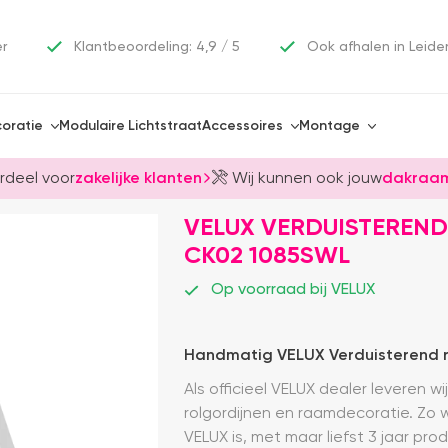
er
Klantbeoordeling: 4,9 / 5
Ook afhalen in Leide
oratie
Modulaire Lichtstraat
Accessoires
Montage
rdeel voor
zakelijke klanten
Wij kunnen ook jouw
dakraam
VELUX VERDUISTEREND
CK02 1085SWL
Op voorraad bij VELUX
Handmatig VELUX Verduisterend ro
Als officieel VELUX dealer leveren w
rolgordijnen en raamdecoratie. Zo 
VELUX is, met maar liefst 3 jaar pro