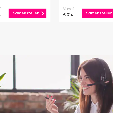
f
Vanaf
Samenstellen
Samenstellen
6
€ 314