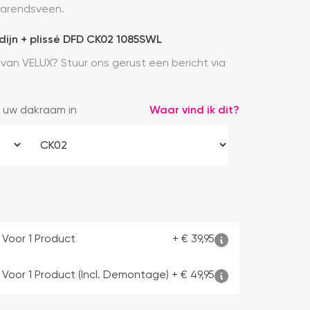
farendsveen.
dijn + plissé DFD CK02 1085SWL
 van VELUX? Stuur ons gerust een bericht via
 uw dakraam in
Waar vind ik dit?
 Voor 1 Product
+
€
39,95
 Voor 1 Product (incl. Demontage)
+
€
49,95