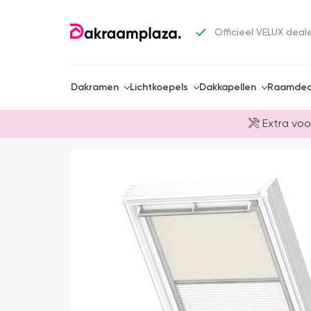
Officieel VELUX deal
Dakramen
Lichtkoepels
Dakkapellen
Raamdec
Extra voo