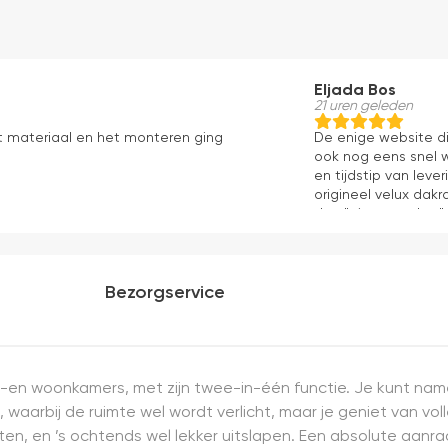
Eljada Bos
21 uren geleden
t materiaal en het monteren ging
De enige website di
ook nog eens snel w
en tijdstip van lev
origineel velux dakr
dan "eigen merken" 
installatie is echt 
geweest) en hij rolt 
Bezorgservice
p-en woonkamers, met zijn twee-in-één functie. Je kunt namel
 waarbij de ruimte wel wordt verlicht, maar je geniet van vol
en, en ’s ochtends wel lekker uitslapen. Een absolute aanrad