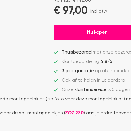
Normaal
€
142,00
€ 
97,00
incl btw
Nu kopen
Thuisbezorgd
met onze bezorgs
Klantbeoordeling
4,8/5
3 jaar garantie
op alle raamdec
Ook af te halen in Leiderdorp
Onze
klantenservice
is 5 dagen
de montageblokjes (zie foto voor deze montageblokjes) no
ronder de set montageblokjes (
ZOZ 230
) aan je order toevoe