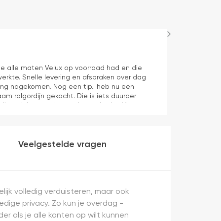
Maurice
1 dag geleden
e alle maten Velux op voorraad had en die
Juiste product 
erkte. Snelle levering en afspraken over dag
aan verwachti
ering nagekomen. Nog een tip.. heb nu een
aam rolgordijn gekocht. Die is iets duurder
die ook het en der worden verkocht. Maar
heel makkelijk( ben denk ik 10 min bezig
veel mooier uit en kreukt niet bij het inrollen.
Veelgestelde vragen
ijk volledig verduisteren, maar ook
ledige privacy. Zo kun je overdag -
er als je alle kanten op wilt kunnen