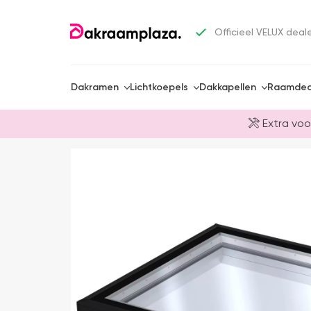
Officieel VELUX deal
Dakramen
Lichtkoepels
Dakkapellen
Raamdec
Extra voo