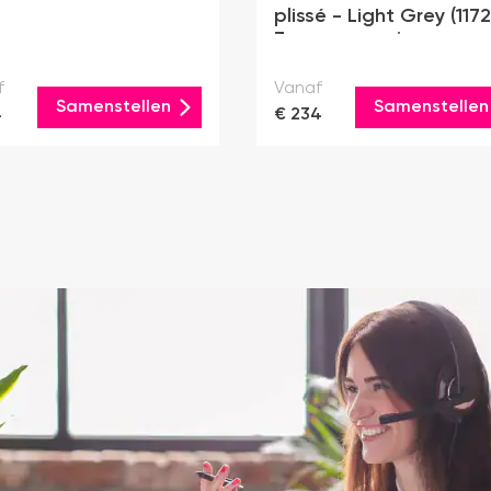
plissé - Light Grey (1172
Zonne-energie
f
Vanaf
Samenstellen
Samenstellen
4
€ 234