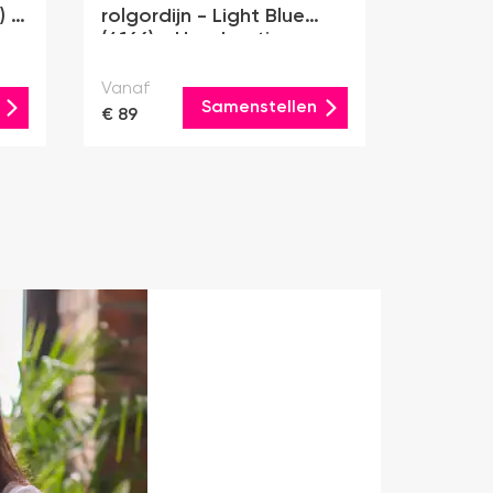
) -
rolgordijn - Light Blue
(4166) - Handmatig
Vanaf
Samenstellen
€ 89