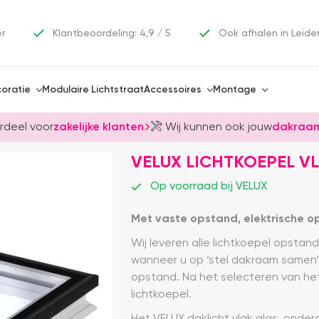
er
Klantbeoordeling: 4,9 / 5
Ook afhalen in Leide
oratie
Modulaire Lichtstraat
Accessoires
Montage
rdeel voor
zakelijke klanten
Wij kunnen ook jouw
dakraam
VELUX LICHTKOEPEL VL
Op voorraad bij VELUX
Met vaste opstand, elektrische o
Wij leveren alle lichtkoepel opstand
wanneer u op ‘stel dakraam samen’ kli
opstand. Na het selecteren van het 
lichtkoepel.
Het VELUX daklicht vlak glas, onde