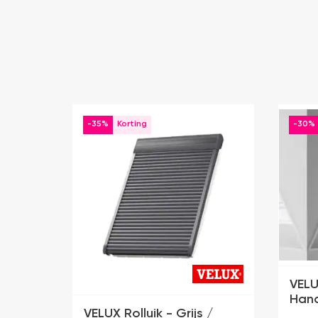
-35%
-30%
VELU
Han
VELUX Rolluik - Grijs /