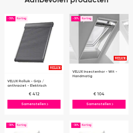
Aanbevolen producten
-35%
-30%
VELUX Insectenhor - Wit -
Handmatig
VELUX Rolluik - Grijs /
anthraciet - Elektrisch
€ 412
€ 104
Samenstellen
Samenstellen
-30%
-30%