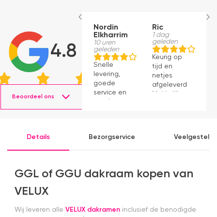
Nordin
Ric
M
Elkharrim
1 dag
1
geleden
g
10 uren
4.8
geleden
Keurig op
E
Snelle
tijd en
ro
levering,
netjes
m
goede
afgeleverd.
be
service en
Makkelijk
D
Beoordeel ons
mooie
instaleren.
H
producten.
b
ve
e
Details
Bezorgservice
Veelgesteld
e
e
k
b
GGL of GGU dakraam kopen van
a
in
VELUX
m
A
Wij leveren alle
VELUX dakramen
inclusief de benodigde
n