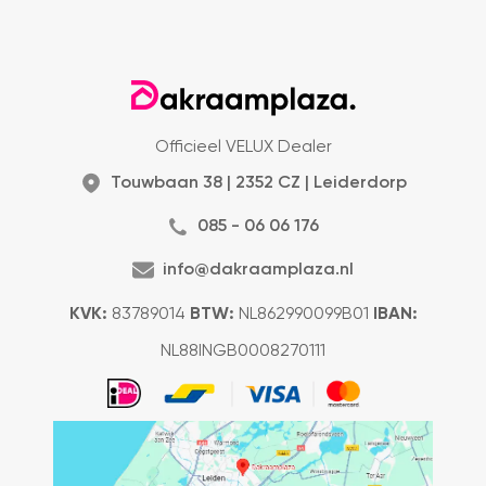
Officieel VELUX Dealer
Touwbaan 38 | 2352 CZ | Leiderdorp
085 - 06 06 176
info@dakraamplaza.nl
KVK:
83789014
BTW:
NL862990099B01
IBAN:
NL88INGB0008270111