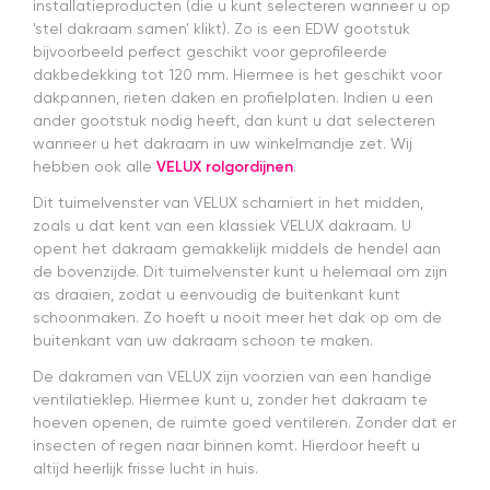
installatieproducten (die u kunt selecteren wanneer u op
g
'stel dakraam samen' klikt). Zo is een EDW gootstuk
en
bijvoorbeeld perfect geschikt voor geprofileerde
w
dakbedekking tot 120 mm. Hiermee is het geschikt voor
s
s
dakpannen, rieten daken en profielplaten. Indien u een
da
ander gootstuk nodig heeft, dan kunt u dat selecteren
v
wanneer u het dakraam in uw winkelmandje zet. Wij
a
hebben ook alle
VELUX rolgordijnen
.
a
H
Dit tuimelvenster van VELUX scharniert in het midden,
z
zoals u dat kent van een klassiek VELUX dakraam. U
e
opent het dakraam gemakkelijk middels de hendel aan
ze
de bovenzijde. Dit tuimelvenster kunt u helemaal om zijn
G
as draaien, zodat u eenvoudig de buitenkant kunt
kw
schoonmaken. Zo hoeft u nooit meer het dak op om de
m
buitenkant van uw dakraam schoon te maken.
a
e
De dakramen van VELUX zijn voorzien van een handige
e
ventilatieklep. Hiermee kunt u, zonder het dakraam te
t
hoeven openen, de ruimte goed ventileren. Zonder dat er
m
insecten of regen naar binnen komt. Hierdoor heeft u
E
altijd heerlijk frisse lucht in huis.
er