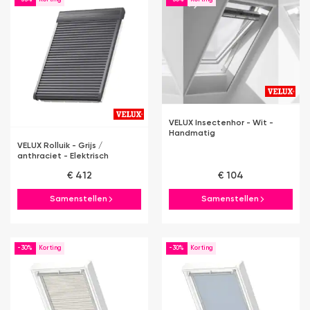
VELUX Insectenhor - Wit -
Handmatig
VELUX Rolluik - Grijs /
anthraciet - Elektrisch
€ 412
€ 104
Samenstellen
Samenstellen
-30%
-30%