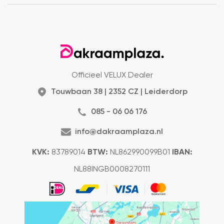
Officieel VELUX Dealer
Touwbaan 38 | 2352 CZ | Leiderdorp
085 - 06 06 176
info@dakraamplaza.nl
KVK:
83789014
BTW:
NL862990099B01
IBAN:
NL88INGB0008270111