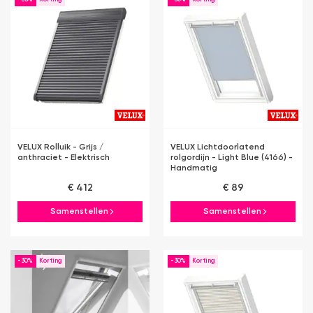
VELUX Rolluik - Grijs /
VELUX Lichtdoorlatend
anthraciet - Elektrisch
rolgordijn - Light Blue (4166) -
Handmatig
€ 412
€ 89
Samenstellen
Samenstellen
-30%
-30%