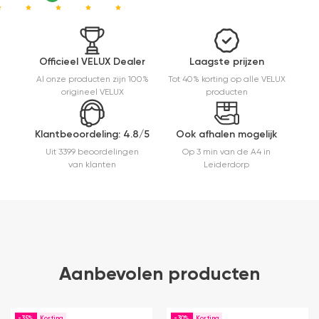
Officieel VELUX Dealer
Laagste prijzen
Al onze producten zijn 100%
Tot 40% korting op alle VELUX
origineel VELUX
producten
Klantbeoordeling: 4.8/5
Ook afhalen mogelijk
Uit 3399 beoordelingen
Op 3 min van de A4 in
van klanten
Leiderdorp
Aanbevolen producten
-35%
-30%