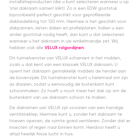
installatieproducten (die u kunt selecteren wanneer u op
g
'stel dakraam samen' klikt). Zo is een EDW gootstuk
en
bijvoorbeeld perfect geschikt voor geprofileerde
w
dakbedekking tot 120 mm. Hiermee is het geschikt voor
s
s
dakpannen, rieten daken en profielplaten. Indien u een
da
ander gootstuk nodig heeft, dan kunt u dat selecteren
v
wanneer u het dakraam in uw winkelmandje zet. Wij
a
hebben ook alle
VELUX rolgordijnen
.
a
H
Dit tuimelvenster van VELUX scharniert in het midden,
z
zoals u dat kent van een klassiek VELUX dakraam. U
e
opent het dakraam gemakkelijk middels de hendel aan
ze
de bovenzijde. Dit tuimelvenster kunt u helemaal om zijn
G
as draaien, zodat u eenvoudig de buitenkant kunt
kw
schoonmaken. Zo hoeft u nooit meer het dak op om de
m
buitenkant van uw dakraam schoon te maken.
a
e
De dakramen van VELUX zijn voorzien van een handige
e
ventilatieklep. Hiermee kunt u, zonder het dakraam te
t
hoeven openen, de ruimte goed ventileren. Zonder dat er
m
insecten of regen naar binnen komt. Hierdoor heeft u
E
altijd heerlijk frisse lucht in huis.
er