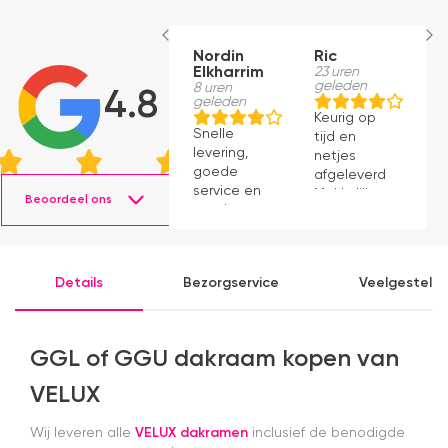
Nordin
Ric
M
Elkharrim
23 uren
1
geleden
g
8 uren
4.8
geleden
Keurig op
E
Snelle
tijd en
ro
levering,
netjes
m
goede
afgeleverd.
be
service en
Makkelijk
D
Beoordeel ons
mooie
instaleren.
H
producten.
b
ve
e
Details
Bezorgservice
Veelgesteld
e
e
k
b
GGL of GGU dakraam kopen van
a
in
VELUX
m
A
Wij leveren alle
VELUX dakramen
inclusief de benodigde
n