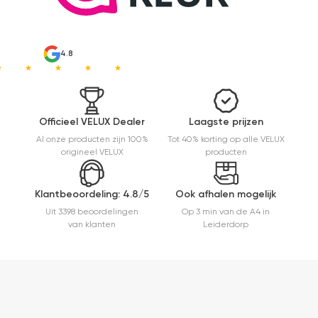
4.8
Officieel VELUX Dealer
Laagste prijzen
Al onze producten zijn 100%
Tot 40% korting op alle VELUX
origineel VELUX
producten
Klantbeoordeling: 4.8/5
Ook afhalen mogelijk
Uit 3398 beoordelingen
Op 3 min van de A4 in
van klanten
Leiderdorp