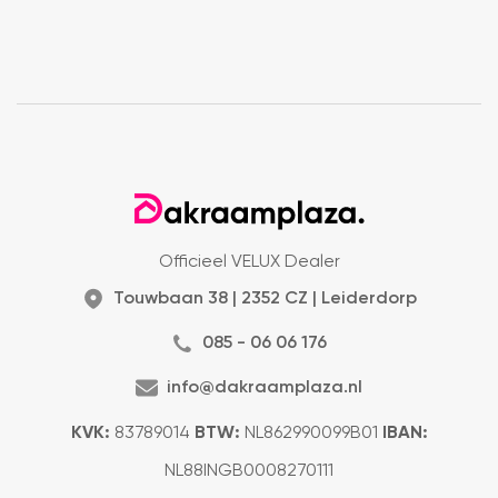
Officieel VELUX Dealer
Touwbaan 38 | 2352 CZ | Leiderdorp
085 - 06 06 176
info@dakraamplaza.nl
KVK:
83789014
BTW:
NL862990099B01
IBAN:
NL88INGB0008270111