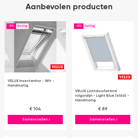
Aanbevolen producten
-30%
-30%
VELUX Insectenhor - Wit -
Handmatig
VELUX Lichtdoorlatend
rolgordijn - Light Blue (4166) -
Handmatig
€ 104
€ 89
Samenstellen
Samenstellen