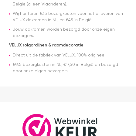
daar niet
België (alleen Vlaanderen).
van op de
Wij hanteren €35 bezorgkosten voor het afleveren van
hoogte
VELUX dakramen in NL, en €45 in België.
gesteld.
Maar toen
Jouw dakramen worden bezorgd door onze eigen
ik contact
bezorgers.
op nam,
had ik snel
VELUX rolgordijnen & raamdecoratie
de
antwoorden.
Direct uit de fabriek van VELUX, 100% origineel
Erg
€9,95 bezorgkosten in NL, €17,50 in België en bezorgd
tevreden
door onze eigen bezorgers.
over het
Velux
product (2
x solar
rolluik).