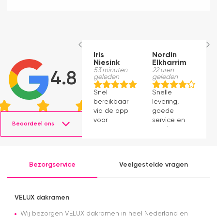
Iris
Nordin
R
Niesink
Elkharrim
1
g
53 minuten
22 uren
4.8
geleden
geleden
K
Snel
Snelle
ti
bereikbaar
levering,
n
via de app
goede
a
voor
service en
Ma
Beoordeel ons
vragen.
mooie
in
Fijne
producten.
communicatie!
Alleen de
Bezorgservice
Veelgestelde vragen
levering
werd
uitgesteld
ivm de
VELUX dakramen
drukte en
was ik
Wij bezorgen VELUX dakramen in heel Nederland en