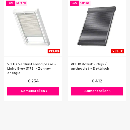
-30%
-35%
VELUX Verduisterend plissé -
VELUX Rolluik - Grijs /
Light Grey (1172) - Zonne-
anthraciet - Elektrisch
energie
€ 234
€ 412
Samenstellen
Samenstellen