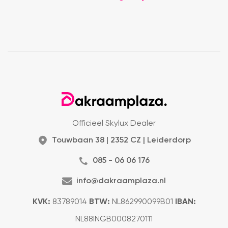
Officieel Skylux Dealer
Touwbaan 38 | 2352 CZ | Leiderdorp
085 - 06 06 176
info@dakraamplaza.nl
KVK:
83789014
BTW:
NL862990099B01
IBAN:
NL88INGB0008270111