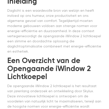
Inleiding
ze
G
Daglicht is een waardevolle bron van welzijn en heeft
kw
invloed op ons humeur, onze productiviteit en ons
m
algemene gevoel van comfort. Tegelijkertijd moeten
a
moderne gebouwen voldoen aan strenge normen voor
e
energie-efficiëntie en duurzaamheid. In deze context
e
vertegenwoordigt de opengaande iWindow 2 lichtkoepel
t
m
een slimme en doordachte oplossing die
E
daglichtoptimalisatie combineert met energie-efficiëntie
er
en esthetiek.
Een Overzicht van de
Opengaande iWindow 2
Lichtkoepel
De opengaande iWindow 2 lichtkoepel is het resultaat
van jarenlang onderzoek en ontwikkeling door Skylux.
Deze innovatieve lichtkoepel is ontworpen om de
voordelen van natuurlijk licht te maximaliseren, terwijl aan
de hoogste normen voor energie-efficiëntie wordt