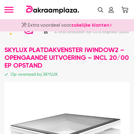
Extra voordeel voor
zakelijke klanten
Officieel Skylux Dealer
4.8
Al onze producten zijn 100% origineel Skylux
SKYLUX PLATDAKVENSTER IWINDOW2 –
OPENGAANDE UITVOERING – INCL 20/00
EP OPSTAND
Op voorraad bij SKYLUX