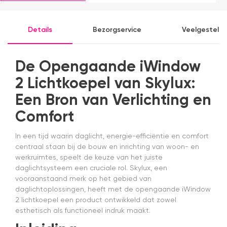
producten.
b
ve
e
Details
Bezorgservice
Veelgesteld
e
e
k
b
De Opengaande iWindow
a
2 Lichtkoepel van Skylux:
in
m
Een Bron van Verlichting en
A
n
Comfort
g
en
In een tijd waarin daglicht, energie-efficiëntie en comfort
w
centraal staan bij de bouw en inrichting van woon- en
s
werkruimtes, speelt de keuze van het juiste
s
da
daglichtsysteem een cruciale rol. Skylux, een
v
vooraanstaand merk op het gebied van
a
daglichtoplossingen, heeft met de opengaande iWindow
a
2 lichtkoepel een product ontwikkeld dat zowel
H
esthetisch als functioneel indruk maakt.
z
e