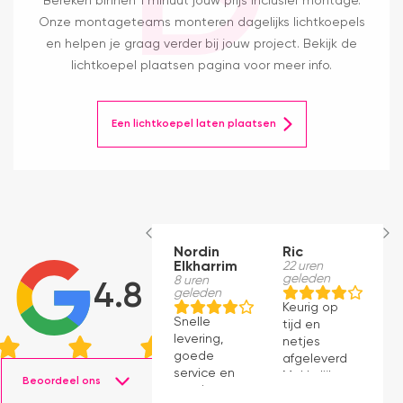
Bereken binnen 1 minuut jouw prijs inclusief montage.
Onze montageteams monteren dagelijks lichtkoepels
en helpen je graag verder bij jouw project. Bekijk de
lichtkoepel plaatsen pagina voor meer info.
Een lichtkoepel laten plaatsen
Nordin
Ric
M
Elkharrim
22 uren
1
geleden
g
8 uren
4.8
geleden
Keurig op
E
Snelle
tijd en
ro
levering,
netjes
m
goede
afgeleverd.
be
service en
Makkelijk
D
Beoordeel ons
mooie
instaleren.
H