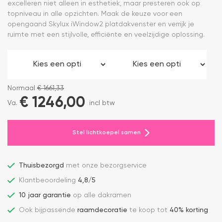
excelleren niet alleen in esthetiek, maar presteren ook op
topniveau in alle opzichten. Maak de keuze voor een
opengaand Skylux iWindow2 platdakvenster en verrijk je
ruimte met een stijlvolle, efficiënte en veelzijdige oplossing.
Normaal
€
1661,33
€
1246,00
Va.
incl btw
Stel lichtkoepel samen
Thuisbezorgd
met onze bezorgservice
Klantbeoordeling
4,8/5
10 jaar garantie
op alle dakramen
Ook bijpassende
raamdecoratie
te koop tot
40% korting