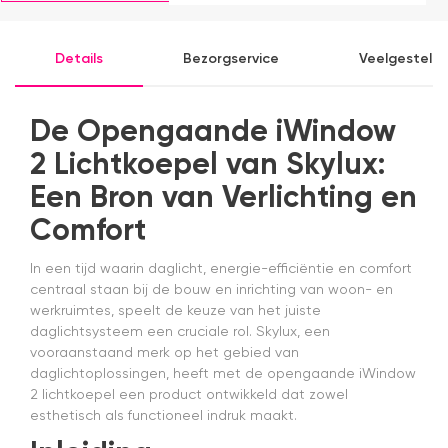
monteren
voorraad
P
ging
had en die
v
prima11
ook nog
a
Details
Bezorgservice
Veelgesteld
eens snel
v
werkte.
Snelle
levering en
De Opengaande iWindow
afspraken
over dag
2 Lichtkoepel van Skylux:
en tijdstip
Een Bron van Verlichting en
van
levering
Comfort
nagekomen.
Nog een
In een tijd waarin daglicht, energie-efficiëntie en comfort
tip.. heb nu
centraal staan bij de bouw en inrichting van woon- en
een
origineel
werkruimtes, speelt de keuze van het juiste
velux
daglichtsysteem een cruciale rol. Skylux, een
dakraam
vooraanstaand merk op het gebied van
rolgordijn
daglichtoplossingen, heeft met de opengaande iWindow
gekocht.
2 lichtkoepel een product ontwikkeld dat zowel
Die is iets
esthetisch als functioneel indruk maakt.
duurder
dan "eigen