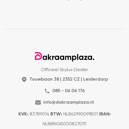
Officieel Skylux Dealer
Touwbaan 38 | 2352 CZ | Leiderdorp
085 - 06 06 176
info@dakraamplaza.nl
KVK:
83789014
BTW:
NL862990099B01
IBAN:
NL88INGB0008270111