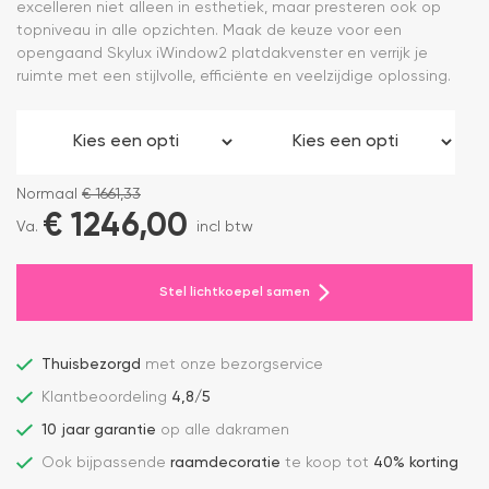
excelleren niet alleen in esthetiek, maar presteren ook op
topniveau in alle opzichten. Maak de keuze voor een
opengaand Skylux iWindow2 platdakvenster en verrijk je
ruimte met een stijlvolle, efficiënte en veelzijdige oplossing.
Normaal
€
1661,33
€
1246,00
Va.
incl btw
Stel lichtkoepel samen
Thuisbezorgd
met onze bezorgservice
Klantbeoordeling
4,8/5
10 jaar garantie
op alle dakramen
Ook bijpassende
raamdecoratie
te koop tot
40% korting