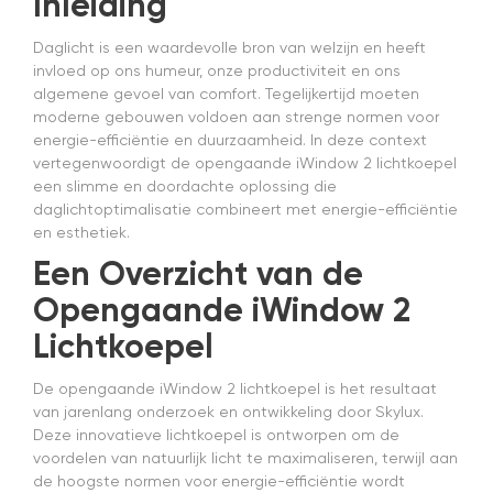
Inleiding
merken"
die ook
Daglicht is een waardevolle bron van welzijn en heeft
het en der
invloed op ons humeur, onze productiviteit en ons
worden
algemene gevoel van comfort. Tegelijkertijd moeten
verkocht.
moderne gebouwen voldoen aan strenge normen voor
Maar
installatie
energie-efficiëntie en duurzaamheid. In deze context
is echt
vertegenwoordigt de opengaande iWindow 2 lichtkoepel
heel
een slimme en doordachte oplossing die
makkelijk(
daglichtoptimalisatie combineert met energie-efficiëntie
ben denk
en esthetiek.
ik 10 min
bezig
Een Overzicht van de
geweest)
Opengaande iWindow 2
en hij rolt
veel
Lichtkoepel
mooier uit
en kreukt
De opengaande iWindow 2 lichtkoepel is het resultaat
niet bij het
inrollen.
van jarenlang onderzoek en ontwikkeling door Skylux.
Deze innovatieve lichtkoepel is ontworpen om de
voordelen van natuurlijk licht te maximaliseren, terwijl aan
de hoogste normen voor energie-efficiëntie wordt