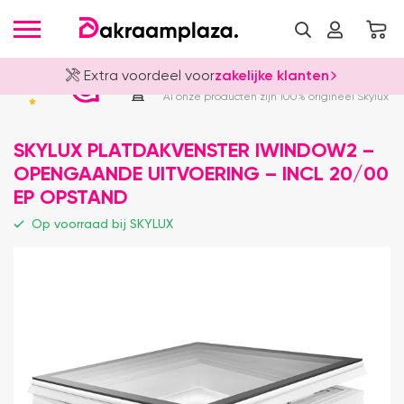
Extra voordeel voor
zakelijke klanten
Officieel Skylux Dealer
4.8
Al onze producten zijn 100% origineel Skylux
SKYLUX PLATDAKVENSTER IWINDOW2 –
OPENGAANDE UITVOERING – INCL 20/00
EP OPSTAND
Op voorraad bij SKYLUX