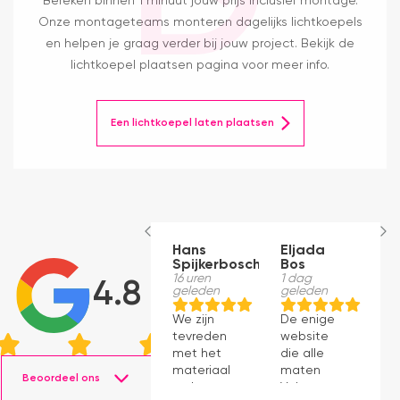
Bereken binnen 1 minuut jouw prijs inclusief montage.
Onze montageteams monteren dagelijks lichtkoepels
en helpen je graag verder bij jouw project. Bekijk de
lichtkoepel plaatsen pagina voor meer info.
Een lichtkoepel laten plaatsen
Hans
Eljada
M
Spijkerbosch
Bos
1
g
16 uren
1 dag
4.8
geleden
geleden
J
We zijn
De enige
p
tevreden
website
v
met het
die alle
ti
materiaal
maten
s
Beoordeel ons
en het
Velux op
g