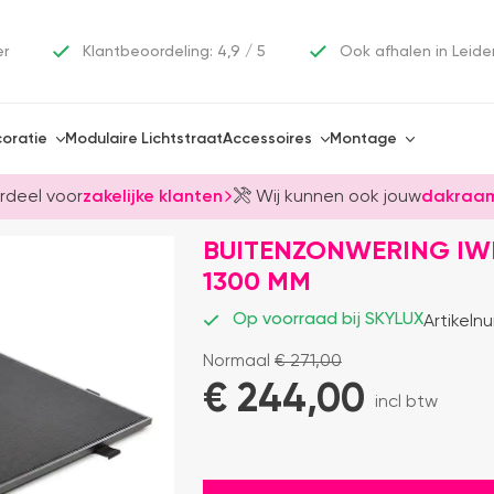
er
Klantbeoordeling: 4,9 / 5
Ook afhalen in Leide
oratie
Modulaire Lichtstraat
Accessoires
Montage
rdeel voor
zakelijke klanten
Wij kunnen ook jouw
dakraam
BUITENZONWERING IW
1300 MM
Op voorraad bij SKYLUX
Artikeln
Normaal
€
271,00
€ 
244,00
incl btw