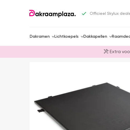
Officieel Skylux deal
Dakramen
Lichtkoepels
Dakkapellen
Raamdec
Extra voo