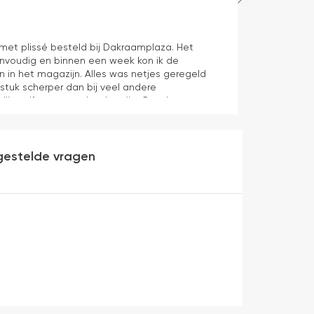
Hans Spijker
1 dag geleden
n met plissé besteld bij Dakraamplaza. Het
We zijn tevred
envoudig en binnen een week kon ik de
prima11
n in het magazijn. Alles was netjes geregeld
 stuk scherper dan bij veel andere
dijn zelf mag er ook zeker zijn. Goede
werking en eenvoudig te monteren. Een prima
gestelde vragen