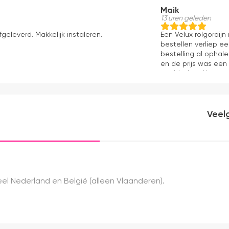
Maik
13 uren geleden
fgeleverd. Makkelijk instaleren.
Een Velux rolgordij
bestellen verliep e
bestelling al ophale
en de prijs was een
aanbieders. Het gor
kwaliteit, mooie af
ervaring.
Veel
el Nederland en België (alleen Vlaanderen).