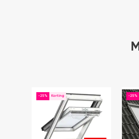
M
-25%
-25%