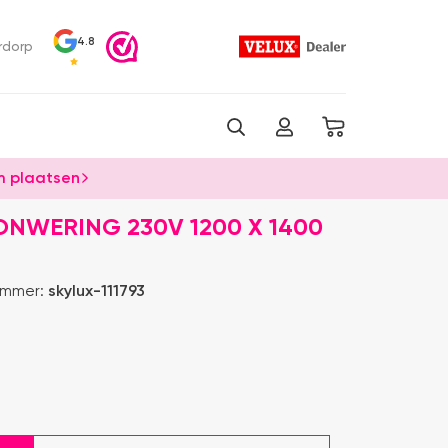
4.8
rdorp
 plaatsen
ONWERING 230V 1200 X 1400
ummer:
skylux-111793