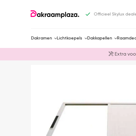
Officieel Skylux deal
Dakramen
Lichtkoepels
Dakkapellen
Raamdec
Extra voo