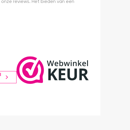
 onze reviews. Het bieden van een
l