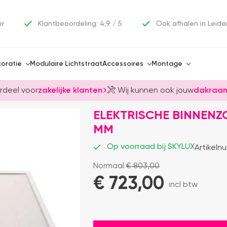
er
Klantbeoordeling: 4,9 / 5
Ook afhalen in Leide
oratie
Modulaire Lichtstraat
Accessoires
Montage
rdeel voor
zakelijke klanten
Wij kunnen ook jouw
dakraam
ELEKTRISCHE BINNENZ
MM
Op voorraad bij SKYLUX
Artikeln
Normaal
€
803,00
€ 
723,00
incl btw