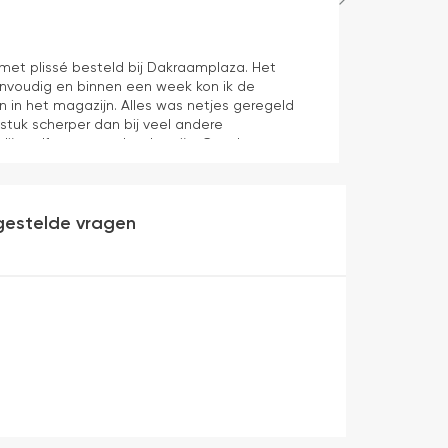
Hans Spijker
1 dag geleden
n met plissé besteld bij Dakraamplaza. Het
We zijn tevred
envoudig en binnen een week kon ik de
prima11
n in het magazijn. Alles was netjes geregeld
 stuk scherper dan bij veel andere
dijn zelf mag er ook zeker zijn. Goede
werking en eenvoudig te monteren. Een prima
gestelde vragen