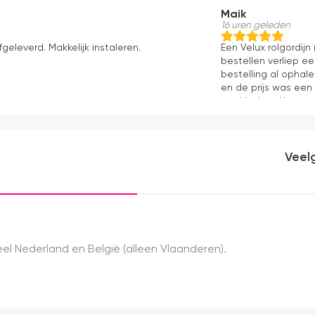
Maik
16 uren geleden
fgeleverd. Makkelijk instaleren.
Een Velux rolgordij
bestellen verliep e
bestelling al ophale
en de prijs was een
aanbieders. Het gor
kwaliteit, mooie af
ervaring.
Veel
el Nederland en België (alleen Vlaanderen).