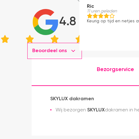
Ric
11 uren geleden
4.8
Keurig op tijd en netjes a
Beoordeel ons
Bezorgservice
SKYLUX dakramen
Wij bezorgen
SKYLUX
dakramen in he