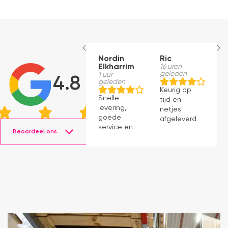
Nordin
Ric
M
Elkharrim
16 uren
21
geleden
g
1 uur
4.8
geleden
Keurig op
E
Snelle
tijd en
ro
levering,
netjes
m
goede
afgeleverd.
be
service en
Makkelijk
D
Beoordeel ons
mooie
instaleren.
H
producten.
b
ve
e
e
e
k
b
a
in