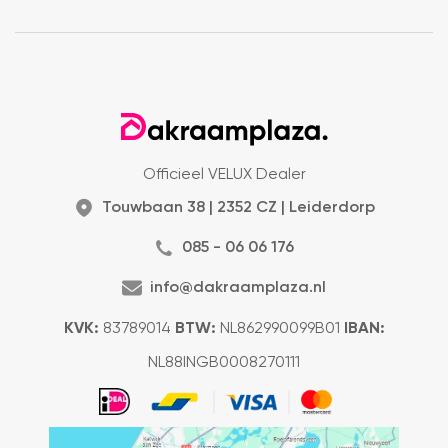
Officieel VELUX Dealer
Touwbaan 38 | 2352 CZ | Leiderdorp
085 - 06 06 176
info@dakraamplaza.nl
KVK:
83789014
BTW:
NL862990099B01
IBAN:
NL88INGB0008270111