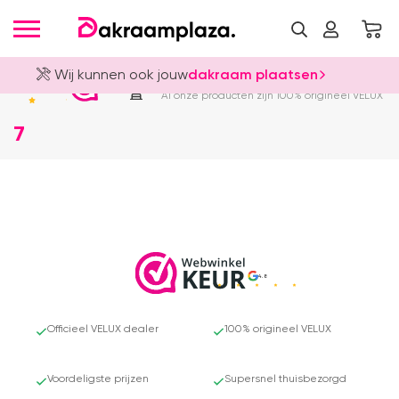
Wij kunnen ook jouw
dakraam plaatsen
Officieel VELUX Dealer
4.8
Al onze producten zijn 100% origineel VELUX
7
4.8
Officieel VELUX dealer
100% origineel VELUX
Voordeligste prijzen
Supersnel thuisbezorgd