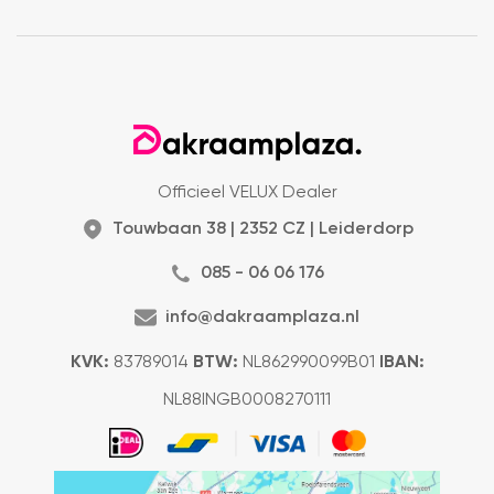
Officieel VELUX Dealer
Touwbaan 38 | 2352 CZ | Leiderdorp
085 - 06 06 176
info@dakraamplaza.nl
KVK:
83789014
BTW:
NL862990099B01
IBAN:
NL88INGB0008270111