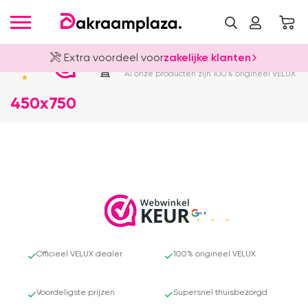
Extra voordeel voor
zakelijke klanten
Officieel VELUX Dealer
4.8
Al onze producten zijn 100% origineel VELUX
450x750
4.8
Officieel VELUX dealer
100% origineel VELUX
Voordeligste prijzen
Supersnel thuisbezorgd